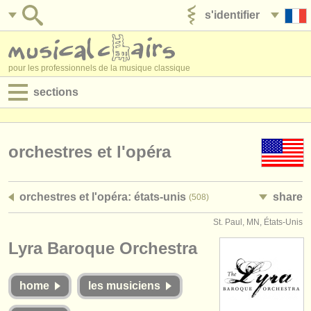
s'identifier
ajouter votre annonce
pour les professionnels de la musique classique
sections
annonces:
jobs - performance
orchestres et l'opéra
jobs - enseignement
orchestres et l'opéra: états-unis
share
(508)
jobs - administration
St. Paul, MN, États-Unis
degree courses
Lyra Baroque Orchestra
stages/
cours
home
les musiciens
concours/
prix