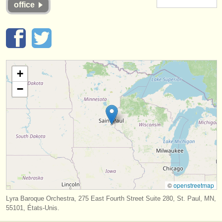
office
instruments à vendre
instruments volés
annuaires:
orchestres et l'opéra
+
−
conservatoires
orchestres de jeunes
musicalchairs:
a propos de musicalchairs
contactez nous
©
openstreetmap
rss feeds
Lyra Baroque Orchestra, 275 East Fourth Street Suite 280, St. Paul, MN,
55101, États-Unis.
actualités musique classique