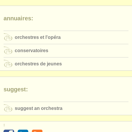
éditeurs:
ajouter votre annonce
annuaires:
find out about our
ATS
orchestres et l'opéra
ATS
faq
conservatoires
s'identifier
orchestres de jeunes
suggest:
suggest an orchestra
: