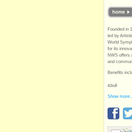
home
Founded in 
led by Artis
World Symph
for its inno
NWS offers a
and communi
Benefits incl
&bull
Show more