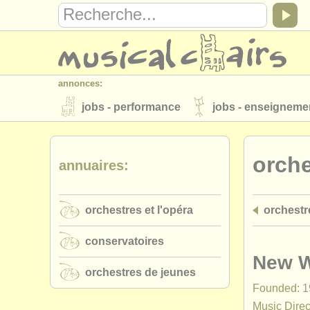
annonces:
jobs - performance
jobs - enseigneme
instruments à vendre
instruments vol
orche
annuaires:
annuaires:
orchestres et l'opéra
conservatoires
orchestres et l'opéra
orchestre
musicalchairs:
a propos de musicalchairs
contactez
conservatoires
éditeurs:
New W
orchestres de jeunes
ajouter votre annonce
find out about 
Founded:
1
Music Direc