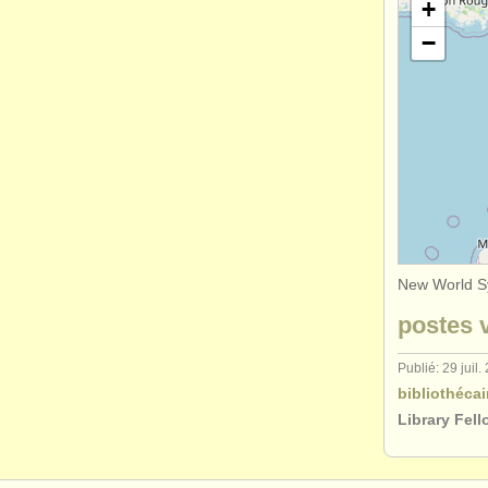
+
−
New World Sy
postes v
Publié: 29 juil.
bibliothécai
Library Fel