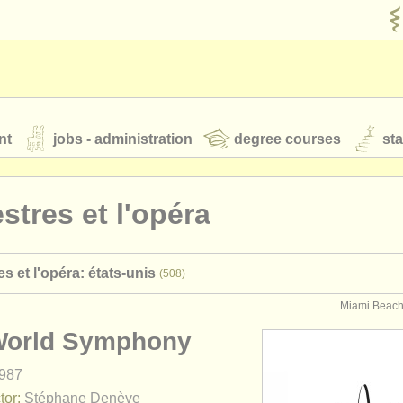
nt
jobs - administration
degree courses
st
és
stres et l'opéra
orchestres de jeunes
s et l'opéra: états-unis
(508)
 nous
rss feeds
actualités musique classique
Miami Beach,
orld Symphony
our
ATS
ATS
faq
s'identifier
987
tor:
Stéphane Denève