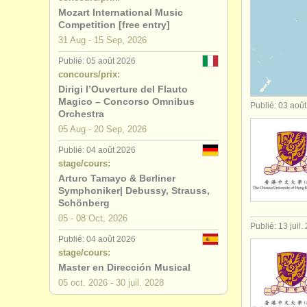
Mozart International Music
jobs - ens
Competition [free entry]
31 Aug - 15 Sep, 2026
stages/
mas
Publié: 05 août 2026
concours/prix:
degree cou
Dirigi l’Ouverture del Flauto
Magico – Concorso Omnibus
Publié: 03 aoû
concours d
Orchestra
05 Aug - 20 Sep, 2026
concours/
Publié: 04 août 2026
stage/cours:
Arturo Tamayo & Berliner
Symphoniker| Debussy, Strauss,
Schönberg
05 - 08 Oct, 2026
Publié: 13 juil.
Publié: 04 août 2026
stage/cours:
Master en Dirección Musical
05 oct.
2026
-
30 juil.
2028