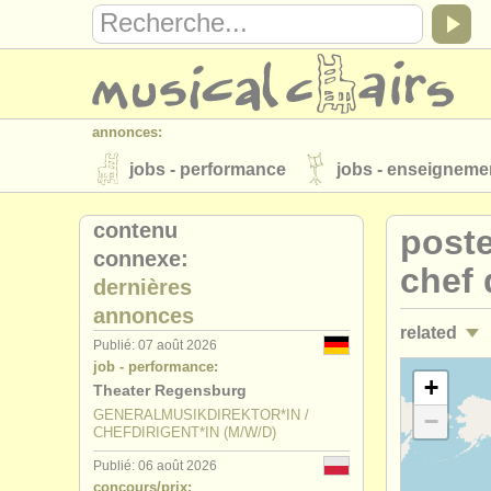
annonces:
jobs - performance
jobs - enseigneme
instruments à vendre
instruments vol
contenu
poste
connexe:
annuaires:
chef 
dernières
orchestres et l'opéra
conservatoires
annonces
related
musicalchairs:
Publié: 07 août 2026
job - performance:
a propos de musicalchairs
contactez
jobs - per
+
Theater Regensburg
éditeurs:
GENERALMUSIKDIREKTOR*IN /
−
jobs - per
CHEFDIRIGENT*IN (M/W/D)
ajouter votre annonce
find out about 
Publié: 06 août 2026
jobs - ens
concours/prix: