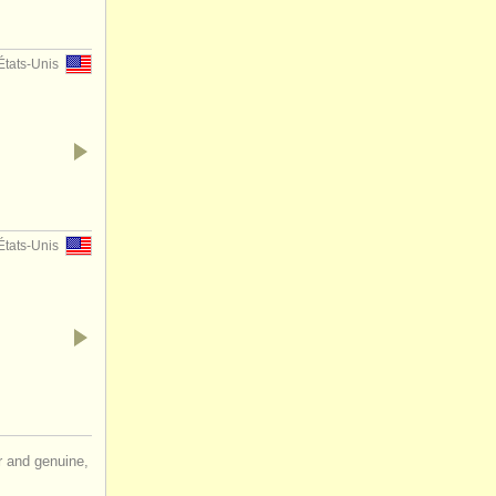
États-Unis
États-Unis
ir and genuine,