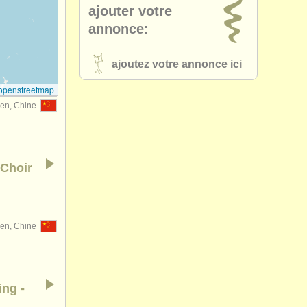
ajouter votre
annonce:
ajoutez votre annonce ici
openstreetmap
en, Chine
 Choir
en, Chine
ng -