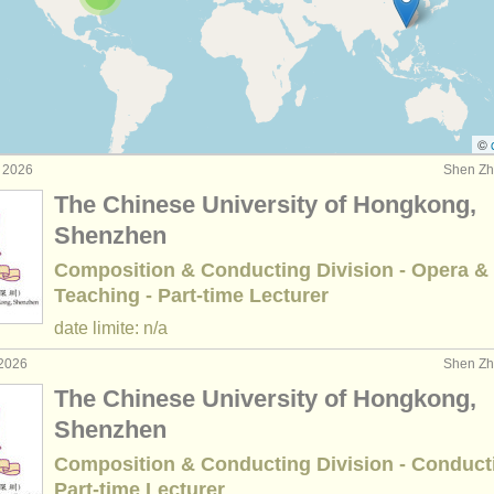
eignement: chef de chœur
(2)
terclass direction d'orchestre /
chefs d’orchestre
(59)
rses: chef d'orchestre
(6)
©
t 2026
Shen Zh
e chef d'orchestre
(18)
The Chinese University of Hongkong,
prix: chef de chant
Shenzhen
(1)
Composition & Conducting Division - Opera &
Teaching - Part-time Lecturer
date limite: n/a
 2026
Shen Zh
The Chinese University of Hongkong,
Shenzhen
Composition & Conducting Division - Conducti
Part-time Lecturer