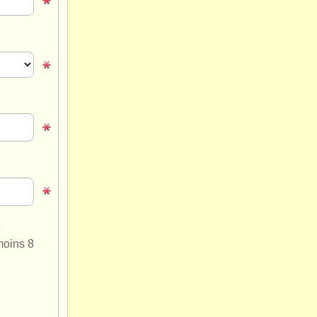
e
moins 8