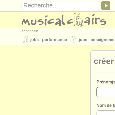
annonces:
jobs - performance
jobs - enseigneme
instruments à vendre
instruments vol
crée
annuaires:
orchestres et l'opéra
conservatoires
musicalchairs:
Prénom(s
a propos de musicalchairs
contactez
éditeurs:
ajouter votre annonce
find out about 
Nom de fa