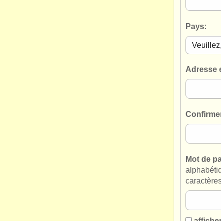
Pays:
Adresse 
Confirmer
Mot de p
alphabéti
caractère
affiche