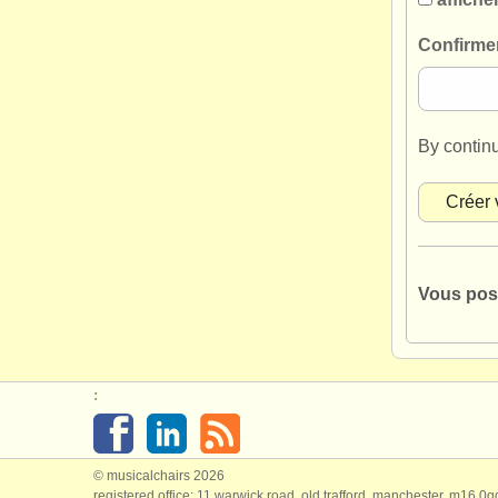
Confirme
By contin
Vous pos
:
© musicalchairs 2026
registered office: 11 warwick road, old trafford, manchester, m16 0