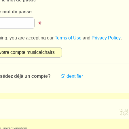
r mot de passe:
uing, you are accepting our
Terms of Use
and
Privacy Policy
.
sédez déjà un compte?
S’identifier
qq, united kingdom.