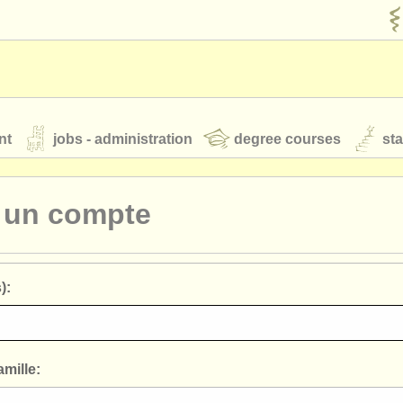
nt
jobs - administration
degree courses
st
és
r un compte
orchestres de jeunes
):
 nous
rss feeds
actualités musique classique
our
ATS
ATS
faq
s'identifier
mille: