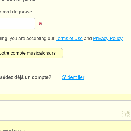
r mot de passe:
uing, you are accepting our
Terms of Use
and
Privacy Policy
.
sédez déjà un compte?
S’identifier
qq, united kingdom.