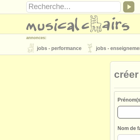
annonces:
jobs - performance
jobs - enseigneme
instruments à vendre
instruments vol
crée
annuaires:
orchestres et l'opéra
conservatoires
musicalchairs:
Prénom(s
a propos de musicalchairs
contactez
éditeurs:
ajouter votre annonce
find out about 
Nom de fa