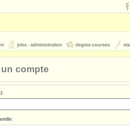
nt
jobs - administration
degree courses
st
és
r un compte
orchestres de jeunes
):
 nous
rss feeds
actualités musique classique
our
ATS
ATS
faq
s'identifier
mille: