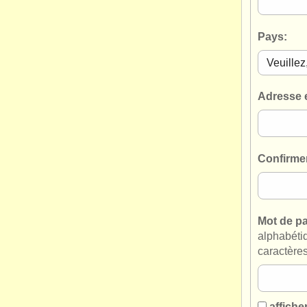
Pays:
Adresse 
Confirmer
Mot de p
alphabéti
caractère
affiche