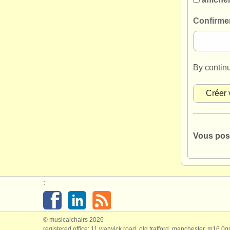
Confirme
By contin
Vous pos
:
© musicalchairs 2026
registered office: 11 warwick road, old trafford, manchester, m16 0