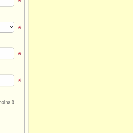
e
moins 8