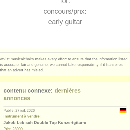
for:
degree courses: théorbe
(1)
instruments à vendre
concours/
prix:
degree courses: early guitar
(1)
instruments volés
early guitar
concours de guitare classique
annuaires:
(4)
orchestres et l'opéra
achat guitare classique
(6)
conservatoires
guitare classique perdue
(180)
whilst musicalchairs makes every effort to ensure that the information listed
orchestres de jeunes
is accurate, fair and genuine, we cannot take responsibility if it transpires
that an advert has misled.
musicalchairs:
a propos de musicalchairs
contenu connexe:
dernières
contactez nous
annonces
rss feeds
Publié: 27 juil. 2026
instrument à vendre:
Jakob Lebisch Double Top Konzertgitarre
actualités musique classique
Prix: 28000