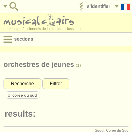
s'identifier
ajouter votre annonce
pour les professionnels de la musique classique
sections
annonces:
jobs - performance
orchestres de jeunes
(1)
jobs - enseignement
Recherche
Filtrer
jobs - administration
x
corée du sud
degree courses
results:
stages/
cours
concours/
prix
Seoul, Corée du Sud