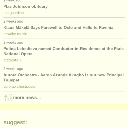
1 week ago
éditeurs:
Plas Johnson obituary
ajouter votre annonce
the guardian
2 weeks ago
find out about our
ATS
Klaus Mäkelä Says Farewell to Oslo and Hello to Ravinia
newcity music
ATS
faq
2 weeks ago
Polina Lebedieva named Conductor-in-Residence at the Paris
s'identifier
National Opera
pizzicato.lu
3 weeks ago
Aurora Orchestra - Aaron Azunda Akugbo is our new Principal
Trumpet
auroraorchestra.com
more news…
suggest: