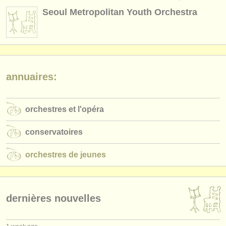
instruments à vendre
Seoul Metropolitan Youth Orchestra
instruments volés
annuaires:
orchestres et l'opéra
annuaires:
conservatoires
orchestres et l'opéra
orchestres de jeunes
musicalchairs:
conservatoires
a propos de musicalchairs
orchestres de jeunes
contactez nous
rss feeds
dernières nouvelles
actualités musique classique