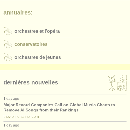
éditeurs:
annuaires:
ajouter votre annonce
find out about our
ATS
orchestres et l'opéra
ATS
faq
conservatoires
s'identifier
orchestres de jeunes
dernières nouvelles
1 day ago
Major Record Companies Call on Global Music Charts to
Remove AI Songs from their Rankings
theviolinchannel.com
1 day ago