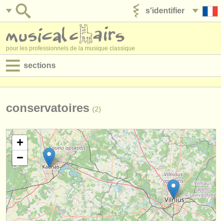
s'identifier
ajouter votre annonce
pour les professionnels de la musique classique
sections
annonces:
jobs - performance
conservatoires
(2)
jobs - enseignement
+
jobs - administration
−
degree courses
stages/
cours
concours/
prix