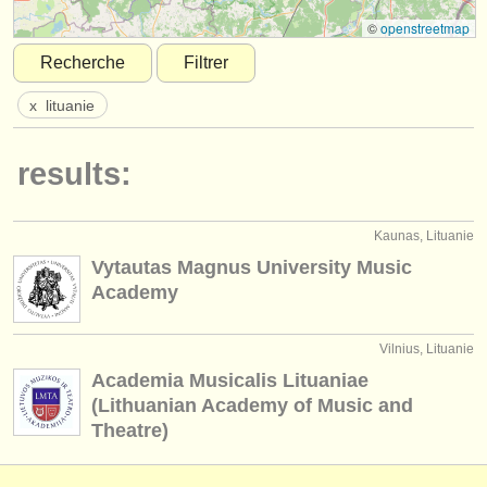
instruments à vendre
©
openstreetmap
Recherche
Filtrer
instruments volés
x
lituanie
annuaires:
orchestres et l'opéra
results:
conservatoires
Kaunas, Lituanie
orchestres de jeunes
Vytautas Magnus University Music
musicalchairs:
Academy
a propos de musicalchairs
Vilnius, Lituanie
contactez nous
Academia Musicalis Lituaniae
(Lithuanian Academy of Music and
rss feeds
Theatre)
actualités musique classique