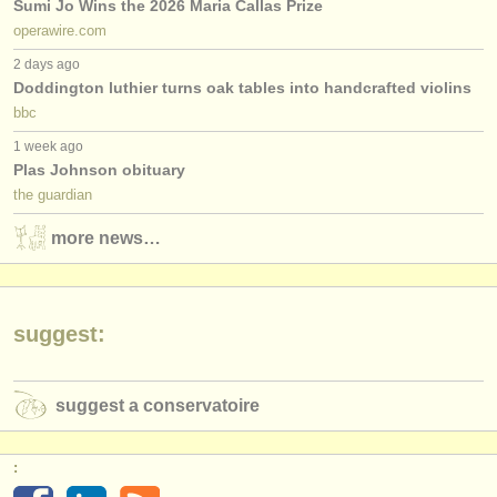
Sumi Jo Wins the 2026 Maria Callas Prize
operawire.com
2 days ago
Doddington luthier turns oak tables into handcrafted violins
bbc
1 week ago
Plas Johnson obituary
the guardian
more news…
suggest:
suggest a conservatoire
: