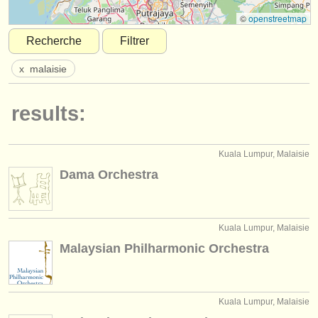
instruments à vendre
©
openstreetmap
Recherche
Filtrer
instruments volés
x
malaisie
annuaires:
orchestres et l'opéra
results:
conservatoires
Kuala Lumpur, Malaisie
orchestres de jeunes
Dama Orchestra
musicalchairs:
a propos de musicalchairs
Kuala Lumpur, Malaisie
contactez nous
Malaysian Philharmonic Orchestra
rss feeds
actualités musique classique
Kuala Lumpur, Malaisie