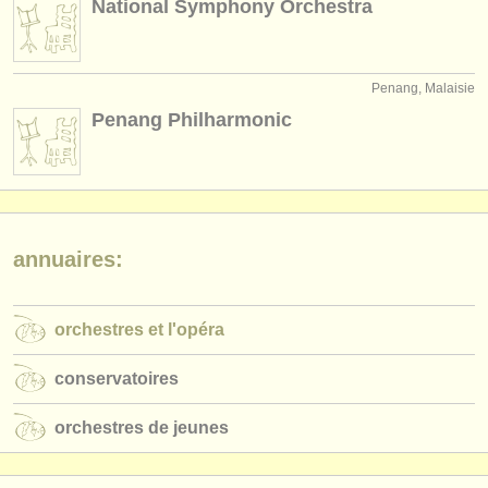
National Symphony Orchestra
éditeurs:
ajouter votre annonce
Penang, Malaisie
find out about our
ATS
Penang Philharmonic
ATS
faq
s'identifier
annuaires:
orchestres et l'opéra
conservatoires
orchestres de jeunes