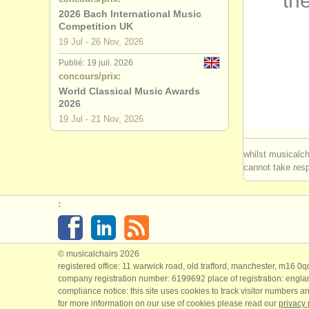
the
2026 Bach International Music
Competition UK
19 Jul - 26 Nov, 2026
Publié: 19 juil. 2026
concours/prix:
World Classical Music Awards
2026
19 Jul - 21 Nov, 2026
whilst musicalch
cannot take respo
:
© musicalchairs 2026
registered office: 11 warwick road, old trafford, manchester, m16 0
company registration number: ​6199692 place of registration: engl
compliance notice: ​this site uses cookies to track visitor numbers an
for more information on our use of cookies please read our
privacy 