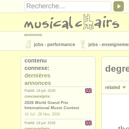
annonces:
jobs - performance
jobs - enseigneme
instruments à vendre
instruments vol
contenu
degre
connexe:
annuaires:
dernières
orchestres et l'opéra
conservatoires
annonces
related
musicalchairs:
Publié: 19 juil. 2026
concours/prix:
a propos de musicalchairs
contactez
stages/
mas
2026 World Grand Prix
éditeurs:
International Music Contest
concours 
19 Jul - 28 Nov, 2026
ajouter votre annonce
find out about 
Publié: 19 juil. 2026
concours/prix: