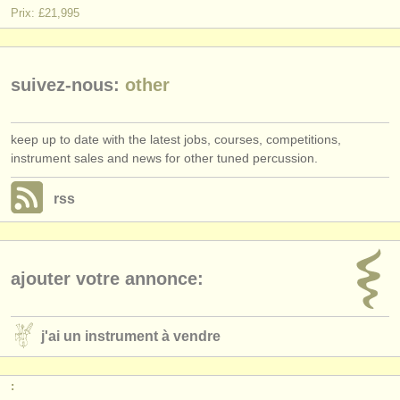
éditeurs:
Prix: £21,995
ajouter votre annonce
find out about our
ATS
suivez-nous:
other
ATS
faq
keep up to date with the latest jobs, courses, competitions,
s'identifier
instrument sales and news for other tuned percussion.
rss
ajouter votre annonce:
j'ai un instrument à vendre
: