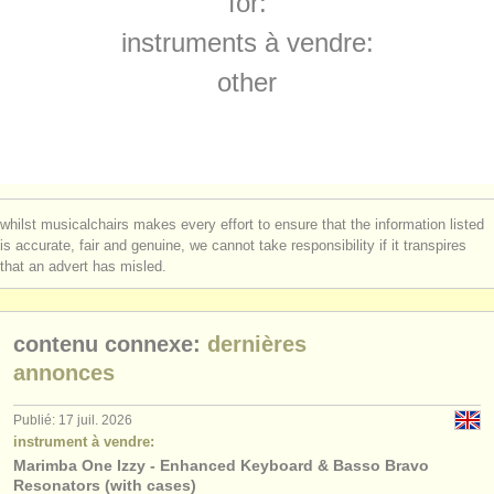
for:
instruments à vendre
instruments à vendre:
instruments volés
other
annuaires:
orchestres et l'opéra
conservatoires
whilst musicalchairs makes every effort to ensure that the information listed
orchestres de jeunes
is accurate, fair and genuine, we cannot take responsibility if it transpires
that an advert has misled.
musicalchairs:
a propos de musicalchairs
contenu connexe:
dernières
contactez nous
annonces
rss feeds
Publié: 17 juil. 2026
instrument à vendre:
Marimba One Izzy - Enhanced Keyboard & Basso Bravo
actualités musique classique
Resonators (with cases)