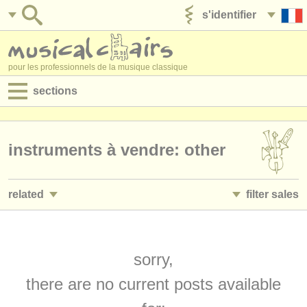
s'identifier
ajouter votre annonce
pour les professionnels de la musique classique
sections
annonces:
jobs - performance
instruments à vendre: other
jobs - enseignement
related
filter sales
jobs - administration
instruments à vendre: tuned percussion
tuned percussion
(1)
(1)
degree courses
marimba
sorry,
(1)
stages/
cours
there are no current posts available
concours/
prix