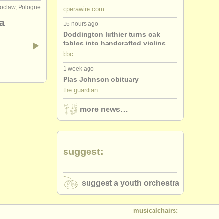
oclaw, Pologne
operawire.com
a
16 hours ago
Doddington luthier turns oak
tables into handcrafted violins
bbc
1 week ago
Plas Johnson obituary
the guardian
more news…
suggest:
suggest a youth orchestra
musicalchairs: