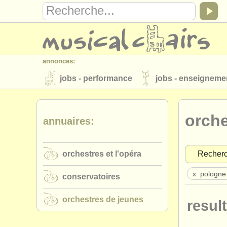
annonces:
jobs - performance
jobs - enseigneme
instruments à vendre
instruments vol
orche
annuaires:
annuaires:
orchestres et l'opéra
conservatoires
orchestres et l'opéra
Recher
musicalchairs:
a propos de musicalchairs
contactez
x
pologne
conservatoires
éditeurs:
orchestres de jeunes
result
ajouter votre annonce
find out about 