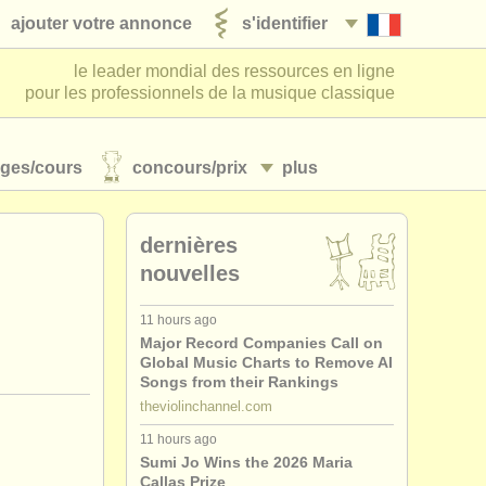
ajouter votre annonce
s'identifier
le leader mondial des ressources en ligne
pour les professionnels de la musique classique
ages/
cours
concours/
prix
plus
dernières
nouvelles
11 hours ago
Major Record Companies Call on
Global Music Charts to Remove AI
Songs from their Rankings
theviolinchannel.com
11 hours ago
Sumi Jo Wins the 2026 Maria
Callas Prize