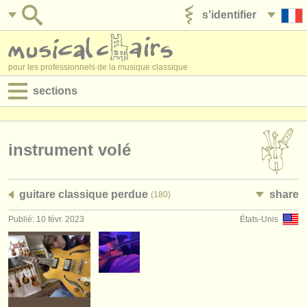
s'identifier
ajouter votre annonce
pour les professionnels de la musique classique
sections
annonces:
jobs - performance
instrument volé
jobs - enseignement
guitare classique perdue
share
(180)
jobs - administration
Publié: 10 févr. 2023
États-Unis
degree courses
stages/
cours
concours/
prix