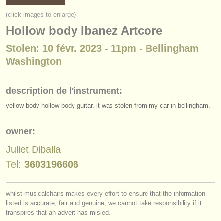
instruments à vendre
(click images to enlarge)
Hollow body Ibanez Artcore
instruments volés
Stolen: 10 févr. 2023 - 11pm - Bellingham
annuaires:
Washington
orchestres et l'opéra
conservatoires
description de l'instrument:
yellow body hollow body guitar. it was stolen from my car in bellingham.
orchestres de jeunes
musicalchairs:
owner:
a propos de musicalchairs
Juliet Diballa
Tel:
3603196606
contactez nous
rss feeds
whilst musicalchairs makes every effort to ensure that the information
listed is accurate, fair and genuine, we cannot take responsibility if it
actualités musique classique
transpires that an advert has misled.