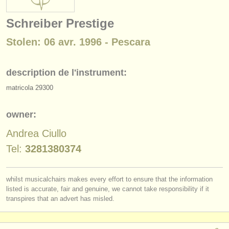
instruments à vendre
Schreiber Prestige
instruments volés
Stolen: 06 avr. 1996 - Pescara
annuaires:
orchestres et l'opéra
description de l'instrument:
matricola 29300
conservatoires
orchestres de jeunes
owner:
musicalchairs:
Andrea Ciullo
Tel:
3281380374
a propos de musicalchairs
contactez nous
whilst musicalchairs makes every effort to ensure that the information
listed is accurate, fair and genuine, we cannot take responsibility if it
rss feeds
transpires that an advert has misled.
actualités musique classique