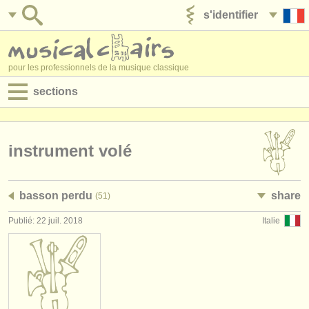
s'identifier
ajouter votre annonce
pour les professionnels de la musique classique
sections
annonces:
jobs - performance
instrument volé
jobs - enseignement
basson perdu
share
(51)
jobs - administration
Publié: 22 juil. 2018
Italie
degree courses
stages/
cours
concours/
prix