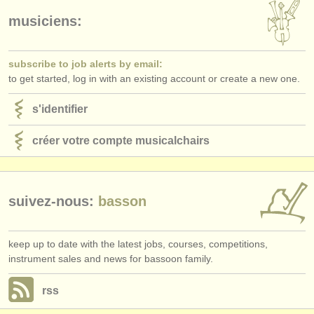
éditeurs:
musiciens:
ajouter votre annonce
find out about our
ATS
subscribe to job alerts by email:
to get started, log in with an existing account or create a new one.
ATS
faq
s'identifier
s'identifier
créer votre compte musicalchairs
suivez-nous:
basson
keep up to date with the latest jobs, courses, competitions,
instrument sales and news for bassoon family.
rss