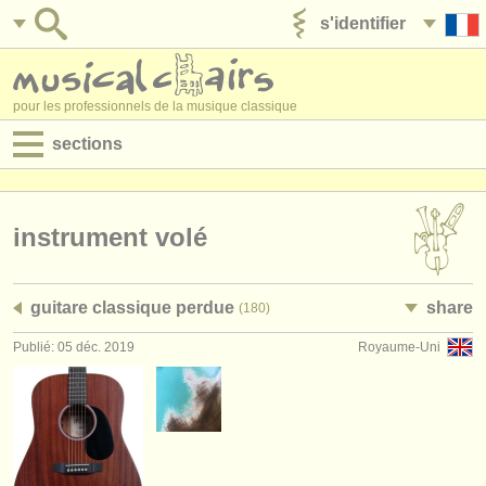
s'identifier
ajouter votre annonce
pour les professionnels de la musique classique
sections
annonces:
jobs - performance
instrument volé
jobs - enseignement
guitare classique perdue
share
(180)
jobs - administration
Publié: 05 déc. 2019
Royaume-Uni
degree courses
stages/
cours
concours/
prix