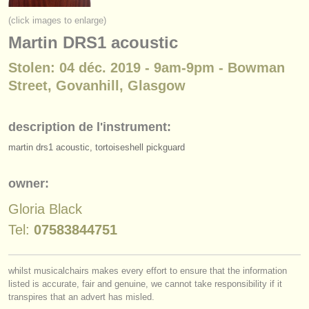
instruments à vendre
(click images to enlarge)
Martin DRS1 acoustic
instruments volés
Stolen: 04 déc. 2019 - 9am-9pm - Bowman
annuaires:
Street, Govanhill, Glasgow
orchestres et l'opéra
conservatoires
description de l'instrument:
martin drs1 acoustic, tortoiseshell pickguard
orchestres de jeunes
musicalchairs:
owner:
a propos de musicalchairs
Gloria Black
Tel:
07583844751
contactez nous
rss feeds
whilst musicalchairs makes every effort to ensure that the information
listed is accurate, fair and genuine, we cannot take responsibility if it
actualités musique classique
transpires that an advert has misled.