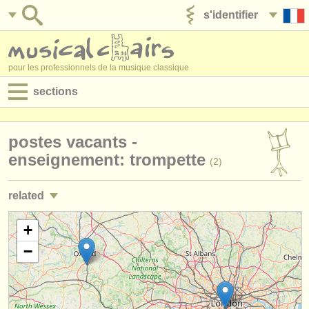
s'identifier
ajouter votre annonce
pour les professionnels de la musique classique
sections
annonces:
postes vacants -
jobs - performance
enseignement: trompette
(2)
jobs - enseignement
related
jobs - administration
jobs - performance: trompette
+
(25)
degree courses
−
stages/
masterclass trompette
(7)
stages/
cours
stages/
cours: cornet à bouquin
(1)
concours/
prix