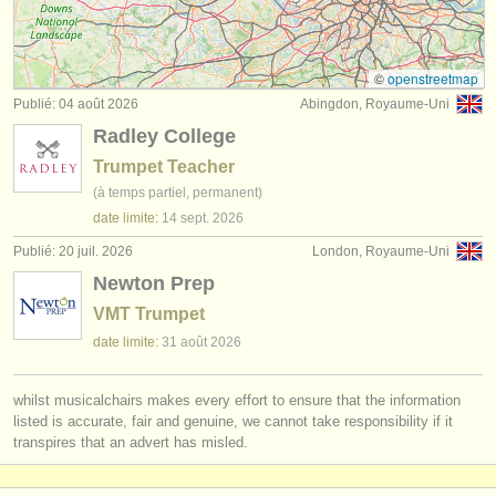
stages/
cours: cornet
(1)
instruments à vendre
degree courses: trompette
(10)
instruments volés
©
openstreetmap
Publié: 04 août 2026
Abingdon, Royaume-Uni
degree courses: cornet à bouquin
annuaires:
(1)
Radley College
orchestres et l'opéra
degree courses: natural trumpet
(1)
Trumpet Teacher
(à temps partiel, permanent)
conservatoires
degree courses: cornet
(8)
date limite:
14 sept.
2026
orchestres de jeunes
Publié: 20 juil. 2026
London, Royaume-Uni
concours de trompette
(4)
Newton Prep
musicalchairs:
achat trompette
(2)
VMT Trumpet
a propos de musicalchairs
date limite:
31 août
2026
trompette perdue
(53)
contactez nous
whilst musicalchairs makes every effort to ensure that the information
rss feeds
listed is accurate, fair and genuine, we cannot take responsibility if it
transpires that an advert has misled.
actualités musique classique