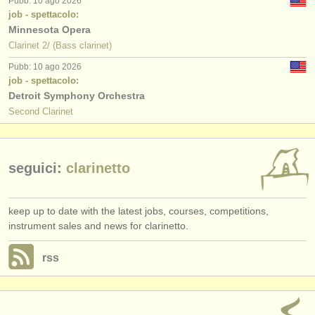
Pubb: 10 ago 2026
editori:
job - spettacolo:
Minnesota Opera
pubblica con noi
Clarinet 2/ (Bass clarinet)
find out about our
ATS
Pubb: 10 ago 2026
job - spettacolo:
ATS
faq
Detroit Symphony Orchestra
Second Clarinet
accedi
seguici:
clarinetto
keep up to date with the latest jobs, courses, competitions,
instrument sales and news for clarinetto.
rss