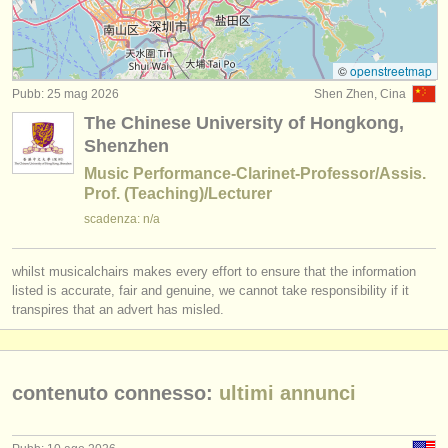
degree courses: clarinetto
(9)
strumenti in vendita
degree courses: clarinetto classico
(5)
strumenti rubati
©
openstreetmap
Pubb: 25 mag 2026
Shen Zhen, Cina
concorso clarinetto
elenchi:
(15)
The Chinese University of Hongkong,
orchestre e teatri lirici
clarinetto in vendita
Shenzhen
(13)
Music Performance-Clarinet-Professor/Assis.
conservatori
clarinetto smarrito
(81)
Prof. (Teaching)/Lecturer
scadenza: n/a
orchestre giovanili
musicalchairs:
whilst musicalchairs makes every effort to ensure that the information
riguardo musicalchairs
listed is accurate, fair and genuine, we cannot take responsibility if it
transpires that an advert has misled.
contattaci
rss feeds
contenuto connesso:
ultimi annunci
notizie di musica classica