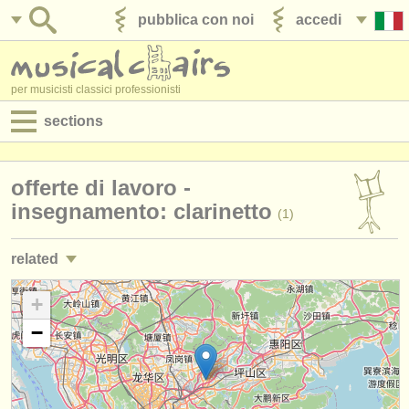
pubblica con noi
accedi
per musicisti classici professionisti
sections
annunci:
offerte di lavoro -
jobs - spettacolo
insegnamento: clarinetto
(1)
jobs - insegnamento
related
jobs - amministrazione
jobs - spettacolo: clarinetto
+
(20)
degree courses
−
corsi/
masterclass clarinetto
(13)
corsi
corsi: clarinetto classico
(2)
concorsi/
premi