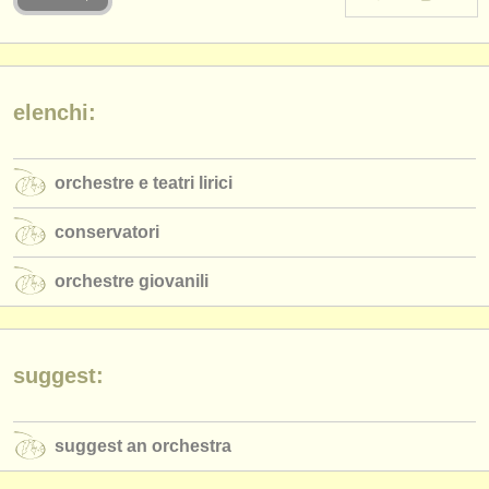
strumenti in vendita
strumenti rubati
elenchi:
elenchi:
orchestre e teatri lirici
orchestre e teatri lirici
conservatori
conservatori
orchestre giovanili
orchestre giovanili
musicalchairs:
riguardo musicalchairs
contattaci
suggest:
rss feeds
suggest an orchestra
notizie di musica classica