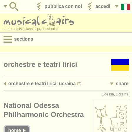
pubblica con noi
accedi
per musicisti classici professionisti
sections
annunci:
jobs - spettacolo
orchestre e teatri lirici
jobs - insegnamento
orchestre e teatri lirici: ucraina
share
(7)
jobs - amministrazione
Odessa, Ucraina
degree courses
National Odessa
corsi
Philharmonic Orchestra
concorsi/
premi
home