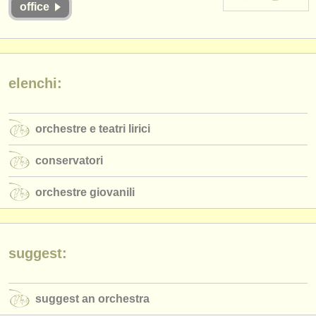
office
strumenti in vendita
strumenti rubati
elenchi:
elenchi:
orchestre e teatri lirici
conservatori
orchestre e teatri lirici
orchestre giovanili
conservatori
musicalchairs:
orchestre giovanili
riguardo musicalchairs
contattaci
suggest:
rss feeds
notizie di musica classica
suggest an orchestra