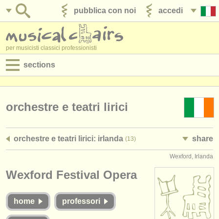
pubblica con noi
accedi
per musicisti classici professionisti
sections
annunci:
jobs - spettacolo
orchestre e teatri lirici
jobs - insegnamento
orchestre e teatri lirici: irlanda
share
(13)
jobs - amministrazione
Wexford, Irlanda
degree courses
Wexford Festival Opera
corsi
home
professori
concorsi/
premi