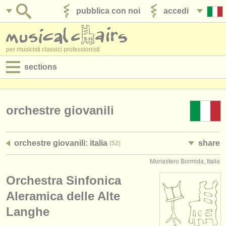
pubblica con noi
accedi
per musicisti classici professionisti
sections
annunci:
jobs - spettacolo
orchestre giovanili
jobs - insegnamento
orchestre giovanili: italia
share
(52)
jobs - amministrazione
Monastero Bormida, Italia
degree courses
Orchestra Sinfonica
corsi
Aleramica delle Alte
Langhe
concorsi/
premi