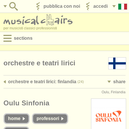
pubblica con noi
accedi
per musicisti classici professionisti
sections
annunci:
jobs - spettacolo
orchestre e teatri lirici
jobs - insegnamento
orchestre e teatri lirici: finlandia
share
(24)
jobs - amministrazione
Oulu, Finlandia
degree courses
Oulu Sinfonia
corsi
home
professori
concorsi/
premi