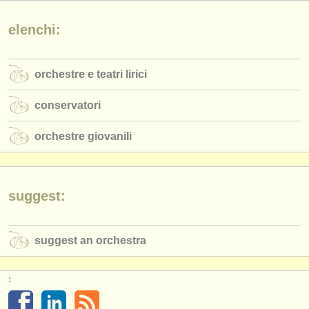
editori:
elenchi:
pubblica con noi
find out about our
ATS
orchestre e teatri lirici
ATS
faq
conservatori
accedi
orchestre giovanili
suggest:
suggest an orchestra
: