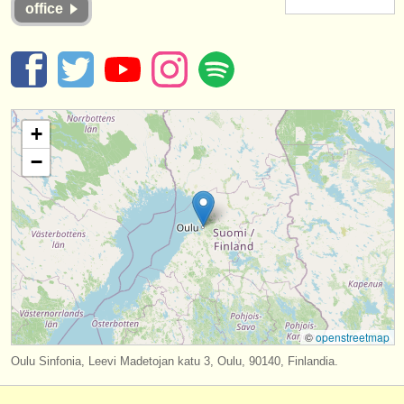
office
strumenti in vendita
strumenti rubati
elenchi:
orchestre e teatri lirici
+
−
conservatori
orchestre giovanili
musicalchairs:
riguardo musicalchairs
contattaci
©
openstreetmap
rss feeds
Oulu Sinfonia, Leevi Madetojan katu 3, Oulu, 90140, Finlandia.
notizie di musica classica