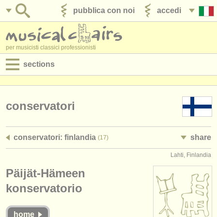
pubblica con noi
accedi
per musicisti classici professionisti
sections
annunci:
jobs - spettacolo
conservatori
jobs - insegnamento
conservatori: finlandia
share
(17)
jobs - amministrazione
Lahti, Finlandia
degree courses
Päijät-Hämeen
corsi
konservatorio
concorsi/
premi
home