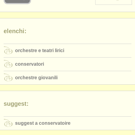
strumenti in vendita
strumenti rubati
elenchi:
elenchi:
orchestre e teatri lirici
orchestre e teatri lirici
conservatori
conservatori
orchestre giovanili
orchestre giovanili
musicalchairs:
riguardo musicalchairs
contattaci
suggest:
rss feeds
suggest a conservatoire
notizie di musica classica