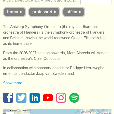
Music Director:
Marc Albrecht (from 26/27)
strumenti in vendita
home
professori
office
strumenti rubati
elenchi:
The Antwerp Symphony Orchestra (the royal philharmonic
orchestra of Flanders) is the symphony orchestra of Flanders
orchestre e teatri lirici
and Belgium, having the world-renowned Queen Elisabeth Hall
as its home base.
conservatori
From the 2026/2027 season onwards, Marc Albrecht will serve
orchestre giovanili
as the orchestra’s Chief Conductor.
musicalchairs:
In collaboration with honorary conductor Philippe Herreweghe,
emeritus conductor Jaap van Zweden, and
riguardo musicalchairs
Show more…
contattaci
rss feeds
notizie di musica classica