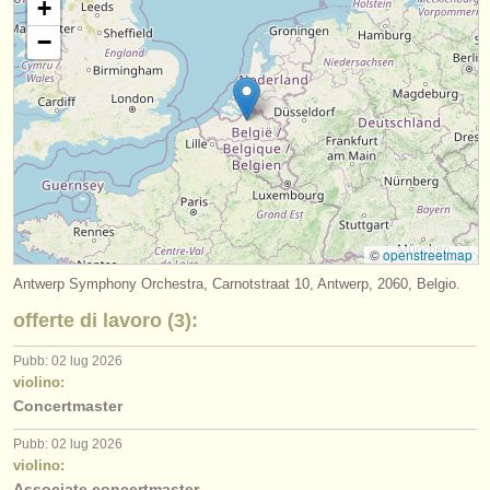
+
editori:
−
pubblica con noi
find out about our
ATS
ATS
faq
accedi
©
openstreetmap
Antwerp Symphony Orchestra, Carnotstraat 10, Antwerp, 2060, Belgio.
offerte di lavoro (3):
Pubb: 02 lug 2026
violino:
Concertmaster
Pubb: 02 lug 2026
violino:
Associate concertmaster