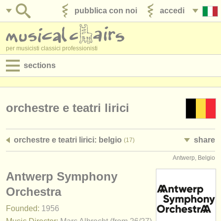
pubblica con noi
accedi
per musicisti classici professionisti
sections
annunci:
jobs - spettacolo
orchestre e teatri lirici
jobs - insegnamento
orchestre e teatri lirici: belgio
share
(17)
jobs - amministrazione
Antwerp, Belgio
degree courses
Antwerp Symphony
corsi
Orchestra
Founded:
1956
concorsi/
premi