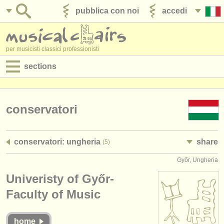
pubblica con noi
accedi
per musicisti classici professionisti
sections
annunci:
jobs - spettacolo
conservatori
jobs - insegnamento
conservatori: ungheria
share
(5)
jobs - amministrazione
Győr, Ungheria
degree courses
Univeristy of Győr-
corsi
Faculty of Music
concorsi/
premi
home