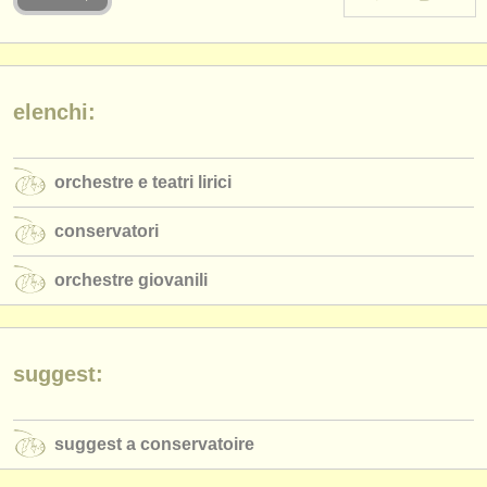
strumenti in vendita
strumenti rubati
elenchi:
elenchi:
orchestre e teatri lirici
orchestre e teatri lirici
conservatori
conservatori
orchestre giovanili
orchestre giovanili
musicalchairs:
riguardo musicalchairs
contattaci
suggest:
rss feeds
suggest a conservatoire
notizie di musica classica