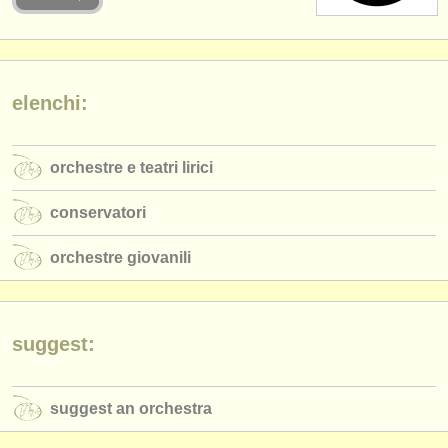
strumenti in vendita
strumenti rubati
elenchi:
elenchi:
orchestre e teatri lirici
orchestre e teatri lirici
conservatori
conservatori
orchestre giovanili
orchestre giovanili
musicalchairs:
riguardo musicalchairs
contattaci
suggest:
rss feeds
suggest an orchestra
notizie di musica classica