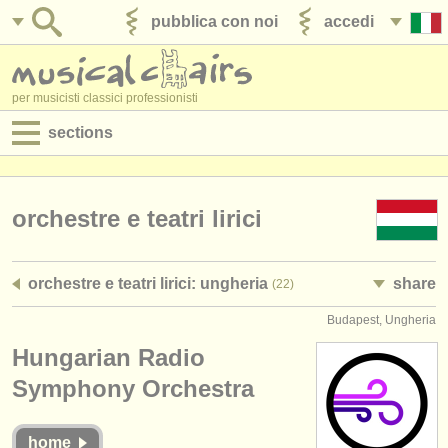
pubblica con noi
accedi
per musicisti classici professionisti
sections
annunci:
jobs - spettacolo
orchestre e teatri lirici
jobs - insegnamento
orchestre e teatri lirici: ungheria
share
(22)
jobs - amministrazione
Budapest, Ungheria
degree courses
Hungarian Radio
corsi
Symphony Orchestra
concorsi/
premi
home