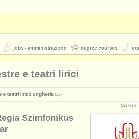
jobs - amministrazione
degree courses
cor
tre e teatri lirici
orchestre giovanili
 e teatri lirici: ungheria
(22)
rss feeds
notizie di musica classica
Székesfeh
Regia Szimfonikus
TS
ATS
faq
accedi
ar