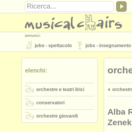
annunci:
jobs - spettacolo
jobs - insegnamento
strumenti in vendita
strumenti rubati
orches
elenchi:
elenchi:
orchestre e teatri lirici
conservatori
orchestre e teatri lirici
orchestre
musicalchairs:
riguardo musicalchairs
contattaci
conservatori
editori:
Alba 
orchestre giovanili
pubblica con noi
find out about our
A
Zenek