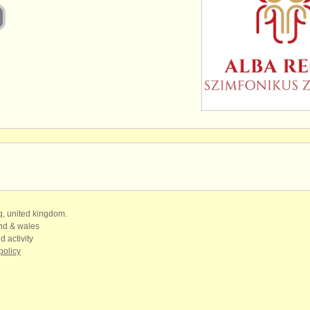
qq, united kingdom.
and & wales
d activity
policy