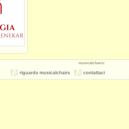
musicalchairs:
riguardo musicalchairs
contattaci