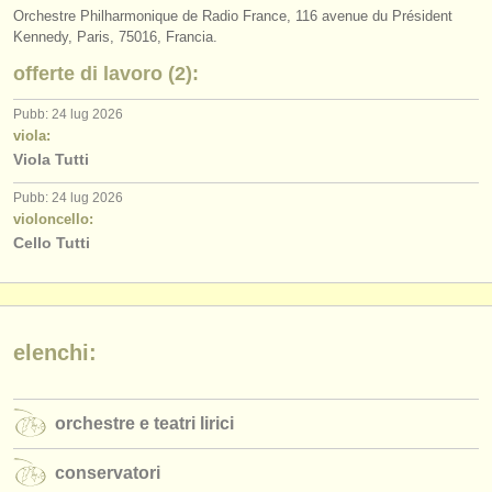
editori:
Orchestre Philharmonique de Radio France, 116 avenue du Président
Kennedy, Paris, 75016, Francia.
pubblica con noi
offerte di lavoro (2):
find out about our
ATS
Pubb: 24 lug 2026
viola:
ATS
faq
Viola Tutti
accedi
Pubb: 24 lug 2026
violoncello:
Cello Tutti
elenchi:
orchestre e teatri lirici
conservatori