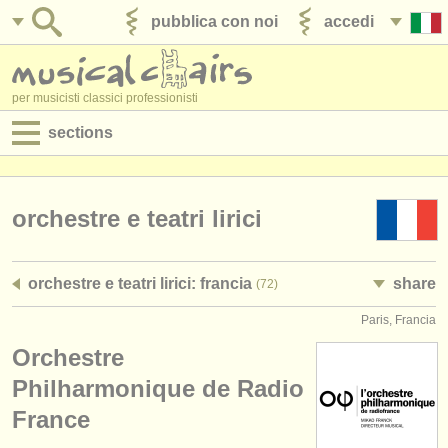
pubblica con noi
accedi
per musicisti classici professionisti
sections
annunci:
jobs - spettacolo
orchestre e teatri lirici
jobs - insegnamento
orchestre e teatri lirici: francia
share
(72)
jobs - amministrazione
Paris, Francia
degree courses
Orchestre
corsi
Philharmonique de Radio
France
concorsi/
premi