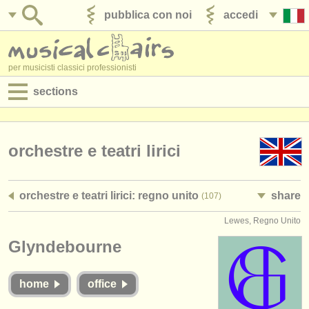
pubblica con noi
accedi
per musicisti classici professionisti
sections
annunci:
jobs - spettacolo
orchestre e teatri lirici
jobs - insegnamento
orchestre e teatri lirici: regno unito
share
(107)
jobs - amministrazione
Lewes, Regno Unito
degree courses
Glyndebourne
corsi
home
office
concorsi/
premi