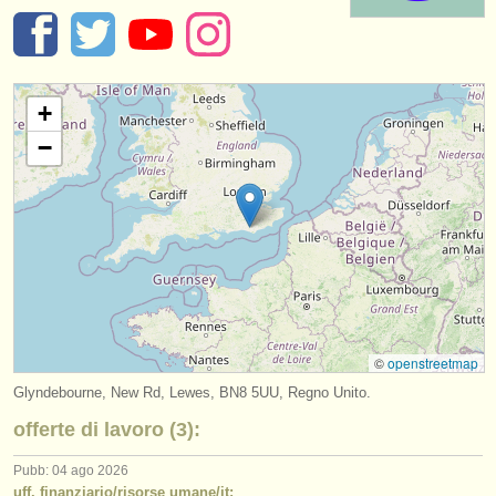
strumenti in vendita
strumenti rubati
+
elenchi:
−
orchestre e teatri lirici
conservatori
orchestre giovanili
musicalchairs:
riguardo musicalchairs
©
openstreetmap
contattaci
Glyndebourne, New Rd, Lewes, BN8 5UU, Regno Unito.
rss feeds
offerte di lavoro (3):
notizie di musica classica
Pubb: 04 ago 2026
uff. finanziario/risorse umane/it: