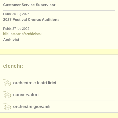
editori:
Customer Service Supervisor
pubblica con noi
Pubb: 30 lug 2026
2027 Festival Chorus Auditions
find out about our
ATS
Pubb: 27 lug 2026
bibliotecario/archivista:
ATS
faq
Archivist
accedi
elenchi:
orchestre e teatri lirici
conservatori
orchestre giovanili