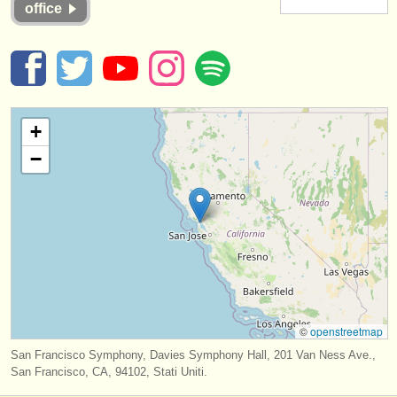
office
strumenti in vendita
strumenti rubati
elenchi:
orchestre e teatri lirici
+
−
conservatori
orchestre giovanili
musicalchairs:
riguardo musicalchairs
contattaci
©
openstreetmap
rss feeds
San Francisco Symphony, Davies Symphony Hall, 201 Van Ness Ave.,
San Francisco, CA, 94102, Stati Uniti.
notizie di musica classica