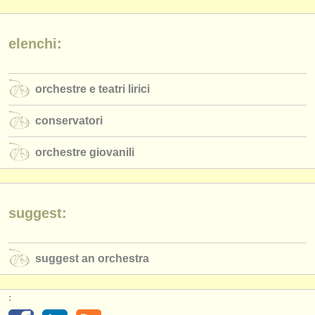
editori:
pubblica con noi
elenchi:
find out about our
ATS
orchestre e teatri lirici
ATS
faq
conservatori
accedi
orchestre giovanili
suggest:
suggest an orchestra
: