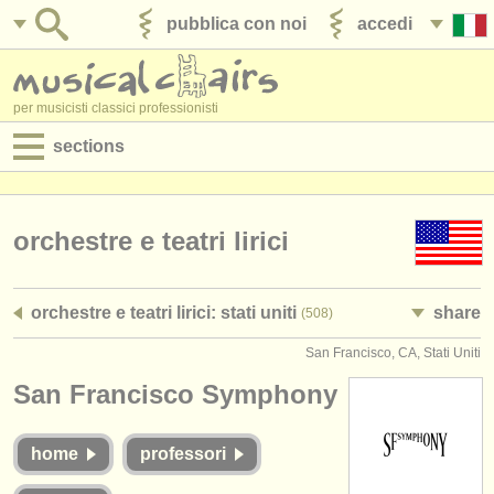
pubblica con noi
accedi
per musicisti classici professionisti
sections
annunci:
jobs - spettacolo
orchestre e teatri lirici
jobs - insegnamento
orchestre e teatri lirici: stati uniti
share
(508)
jobs - amministrazione
San Francisco, CA, Stati Uniti
degree courses
San Francisco Symphony
corsi
home
professori
concorsi/
premi