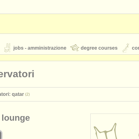
jobs - amministrazione
degree courses
cor
rvatori
orchestre giovanili
tori: qatar
(2)
rss feeds
notizie di musica classica
 lounge
TS
ATS
faq
accedi