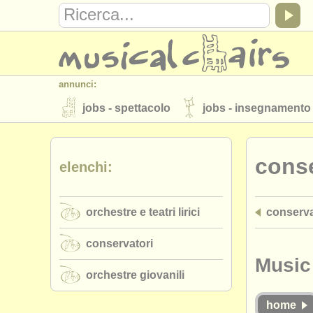
annunci:
jobs - spettacolo
jobs - insegnamento
strumenti in vendita
strumenti rubati
conse
elenchi:
elenchi:
orchestre e teatri lirici
conservatori
orchestre e teatri lirici
conserva
musicalchairs:
riguardo musicalchairs
contattaci
conservatori
editori:
Music
orchestre giovanili
pubblica con noi
find out about our
A
home