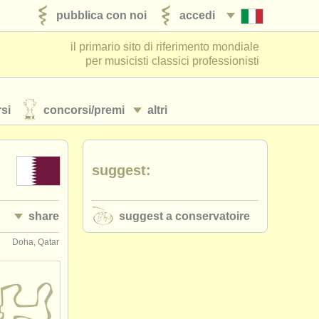
pubblica con noi
accedi
il primario sito di riferimento mondiale
per musicisti classici professionisti
si
concorsi/
premi
altri
suggest:
share
suggest a conservatoire
Doha, Qatar