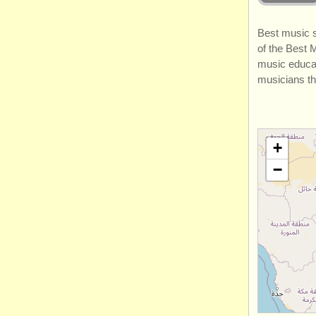
Best music s
of the Best 
music educat
musicians th
+
−