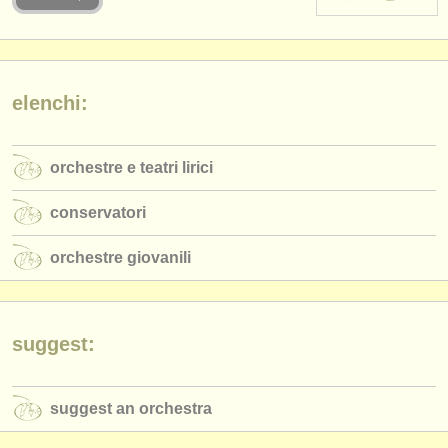
strumenti in vendita
strumenti rubati
elenchi:
elenchi:
orchestre e teatri lirici
orchestre e teatri lirici
conservatori
conservatori
orchestre giovanili
orchestre giovanili
musicalchairs:
riguardo musicalchairs
contattaci
suggest:
rss feeds
suggest an orchestra
notizie di musica classica