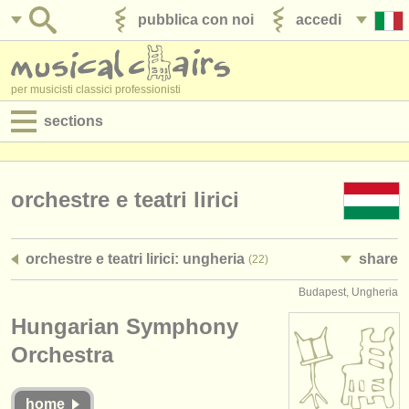
pubblica con noi
accedi
per musicisti classici professionisti
sections
annunci:
jobs - spettacolo
orchestre e teatri lirici
jobs - insegnamento
orchestre e teatri lirici: ungheria
share
(22)
jobs - amministrazione
Budapest, Ungheria
degree courses
Hungarian Symphony
corsi
Orchestra
concorsi/
premi
home