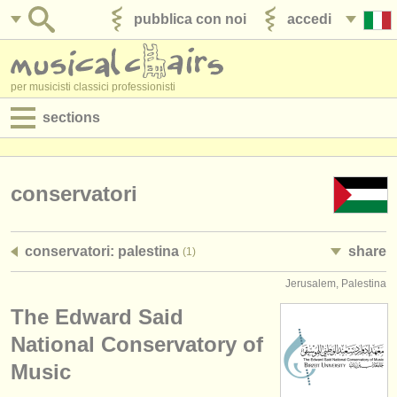
pubblica con noi
accedi
per musicisti classici professionisti
sections
annunci:
jobs - spettacolo
conservatori
jobs - insegnamento
conservatori: palestina
share
(1)
jobs - amministrazione
Jerusalem, Palestina
degree courses
The Edward Said
corsi
National Conservatory of
Music
concorsi/
premi