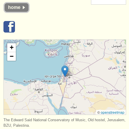
strumenti in vendita
home
strumenti rubati
elenchi:
orchestre e teatri lirici
+
conservatori
−
orchestre giovanili
musicalchairs:
riguardo musicalchairs
contattaci
rss feeds
©
openstreetmap
The Edward Said National Conservatory of Music, Old hostel, Jerusalem,
notizie di musica classica
BZU, Palestina.