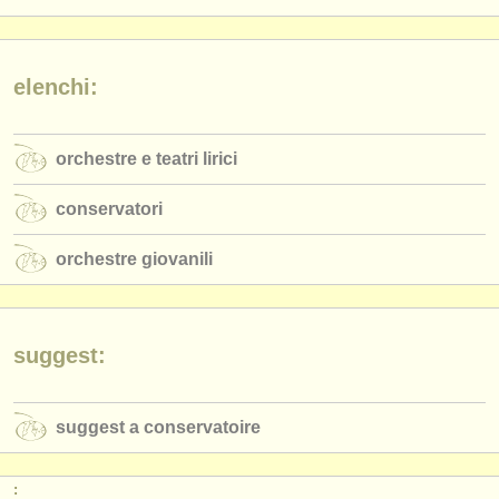
editori:
pubblica con noi
elenchi:
find out about our
ATS
ATS
faq
orchestre e teatri lirici
accedi
conservatori
orchestre giovanili
suggest:
suggest a conservatoire
: