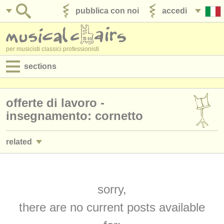
pubblica con noi
accedi
per musicisti classici professionisti
sections
annunci:
offerte di lavoro -
jobs - spettacolo
insegnamento: cornetto
jobs - insegnamento
related
jobs - amministrazione
jobs - spettacolo: tromba
(25)
degree courses
jobs - insegnamento: tromba
sorry,
(2)
corsi
there are no current posts available
corsi/
masterclass tromba
(7)
concorsi/
premi