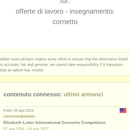
for:
corsi: cornetto
(1)
strumenti in vendita
offerte di lavoro - insegnamento:
corsi: cornet
(1)
strumenti rubati
cornetto
degree courses: tromba
elenchi:
(10)
orchestre e teatri lirici
degree courses: cornetto
(1)
conservatori
degree courses: natural trumpet
(1)
whilst musicalchairs makes every effort to ensure that the information listed
orchestre giovanili
is accurate, fair and genuine, we cannot take responsibility if it transpires
degree courses: cornet
(8)
that an advert has misled.
musicalchairs:
concorso tromba
(5)
riguardo musicalchairs
tromba in vendita
contenuto connesso:
ultimi annunci
(2)
contattaci
tromba smarrito
(53)
rss feeds
Pubb: 06 ago 2026
concorso/premio:
Elizabeth Loker International Concerto Competition
notizie di musica classica
07 ago
2026
-
14 mar
2027