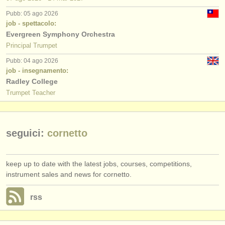
editori:
Pubb: 05 ago 2026
pubblica con noi
job - spettacolo:
Evergreen Symphony Orchestra
find out about our
ATS
Principal Trumpet
Pubb: 04 ago 2026
ATS
faq
job - insegnamento:
Radley College
accedi
Trumpet Teacher
seguici:
cornetto
keep up to date with the latest jobs, courses, competitions,
instrument sales and news for cornetto.
rss