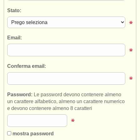
strumenti in vendita
Stato:
strumenti rubati
elenchi:
Email:
orchestre e teatri lirici
conservatori
Conferma email:
orchestre giovanili
musicalchairs:
riguardo musicalchairs
Password:
Le password devono contenere almeno
un carattere alfabetico, almeno un carattere numerico
contattaci
e devono contenere almeno 8 caratteri
rss feeds
notizie di musica classica
mostra password