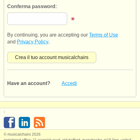
editori:
Conferma password:
pubblica con noi
find out about our
ATS
By continuing, you are accepting our
Terms of Use
ATS
faq
and
Privacy Policy
.
accedi
Have an account?
Accedi
:
© musicalchairs 2026
registered office: 11 warwick road, old trafford, manchester, m16 0qq, united