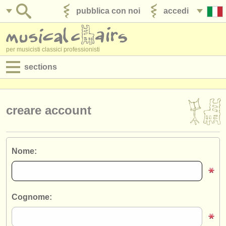
pubblica con noi
accedi
per musicisti classici professionisti
sections
annunci:
jobs - spettacolo
creare account
jobs - insegnamento
jobs - amministrazione
Nome:
degree courses
corsi
Cognome:
concorsi/
premi