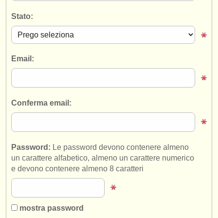
strumenti in vendita
Stato:
strumenti rubati
elenchi:
Email:
orchestre e teatri lirici
conservatori
Conferma email:
orchestre giovanili
musicalchairs:
riguardo musicalchairs
Password:
Le password devono contenere almeno
un carattere alfabetico, almeno un carattere numerico
contattaci
e devono contenere almeno 8 caratteri
rss feeds
notizie di musica classica
mostra password