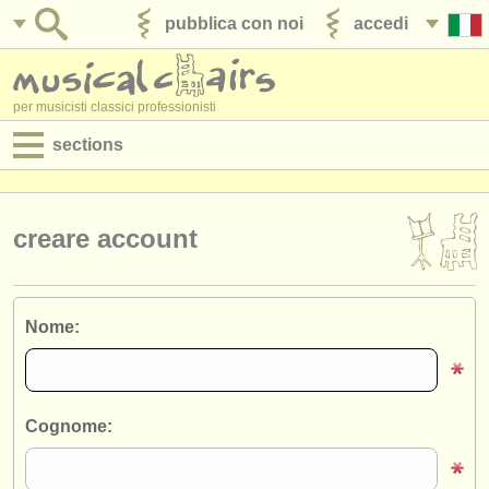
pubblica con noi
accedi
per musicisti classici professionisti
sections
annunci:
jobs - spettacolo
creare account
jobs - insegnamento
jobs - amministrazione
Nome:
degree courses
corsi
Cognome:
concorsi/
premi