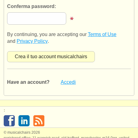
editori:
Conferma password:
pubblica con noi
find out about our
ATS
By continuing, you are accepting our
Terms of Use
ATS
faq
and
Privacy Policy
.
accedi
Have an account?
Accedi
:
© musicalchairs 2026
registered office: 11 warwick road, old trafford, manchester, m16 0qq, united