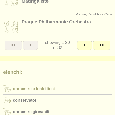
Madrigaliste
Prague, Repubblica Ceca
Prague Philharmonic Orchestra
showing
1-20
<<
<
>
>>
of 32
elenchi:
orchestre e teatri lirici
conservatori
orchestre giovanili