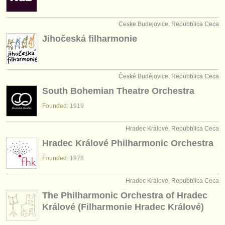
editori:
pubblica con noi
Ceske Budejovice, Repubblica Ceca
Jihočeská filharmonie
find out about our
ATS
ATS
faq
České Budějovice, Repubblica Ceca
accedi
South Bohemian Theatre Orchestra
Founded:
1919
Hradec Králové, Repubblica Ceca
Hradec Králové Philharmonic Orchestra
Founded:
1978
Hradec Králové, Repubblica Ceca
The Philharmonic Orchestra of Hradec
Králové (Filharmonie Hradec Králové)