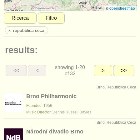
strumenti in vendita
©
openstreetmap
Ricerca
Filtro
strumenti rubati
x
repubblica ceca
elenchi:
orchestre e teatri lirici
results:
conservatori
showing
1-20
orchestre giovanili
<<
<
>
>>
of 32
musicalchairs:
Brno, Repubblica Ceca
riguardo musicalchairs
Brno Philharmonic
contattaci
Founded:
1956
Music Director:
Dennis Russell Davies
rss feeds
Brno, Repubblica Ceca
Národní divadlo Brno
notizie di musica classica