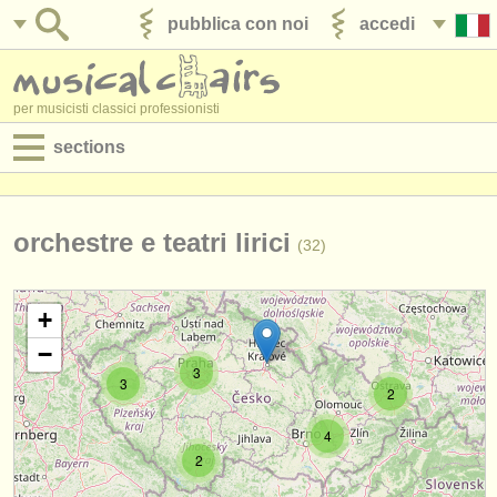
pubblica con noi
accedi
per musicisti classici professionisti
sections
annunci:
jobs - spettacolo
orchestre e teatri lirici
(32)
jobs - insegnamento
+
jobs - amministrazione
−
3
degree courses
3
2
corsi
4
2
concorsi/
premi