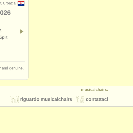
it, Croazia
2026
6
plit
ir and genuine,
musicalchairs:
riguardo musicalchairs
contattaci