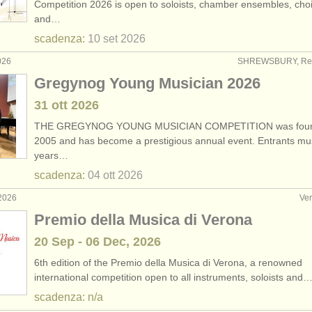
Competition 2026 is open to soloists, chamber ensembles, choi
and…
rses: tiorba
(1)
scadenza:
10 set
2026
rses: early guitar
(1)
026
SHREWSBURY, Reg
Gregynog Young Musician 2026
 vendita
(6)
31 ott
2026
assica smarrito
(180)
THE GREGYNOG YOUNG MUSICIAN COMPETITION was foun
2005 and has become a prestigious annual event. Entrants mu
years…
scadenza:
04 ott
2026
2026
Ver
Premio della Musica di Verona
20 Sep - 06 Dec, 2026
6th edition of the Premio della Musica di Verona, a renowned
international competition open to all instruments, soloists and
scadenza: n/a