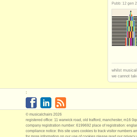
Pubb: 12 gen 
whilst musical
we cannot take
:
© musicalchairs 2026
registered office: 11 warwick road, old trafford, manchester, m16 0
company registration number: ​6199692 place of registration: engl
compliance notice: ​this site uses cookies to track visitor numbers an
for more information on our use of cookies please read our
privacy 