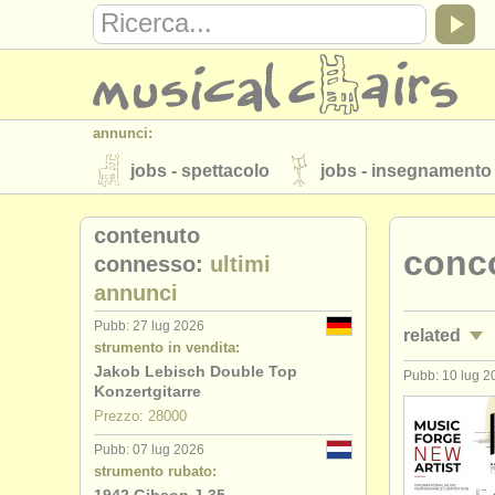
annunci:
jobs - spettacolo
jobs - insegnamento
strumenti in vendita
strumenti rubati
contenuto
conco
elenchi:
connesso:
ultimi
annunci
orchestre e teatri lirici
conservatori
Pubb: 27 lug 2026
related
musicalchairs:
strumento in vendita:
riguardo musicalchairs
contattaci
Jakob Lebisch Double Top
Pubb: 10 lug 2
corsi/
maste
Konzertgitarre
editori:
Prezzo: 28000
degree cou
pubblica con noi
find out about our
A
Pubb: 07 lug 2026
strumento rubato:
degree cou