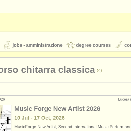
jobs - amministrazione
degree courses
cor
rso chitarra classica
(4)
orchestre giovanili
rss feeds
notizie di musica classica
026
Lucera (
rclass chitarra classica
(2)
Music Forge New Artist 2026
rses: chitarra
(9)
10 Jul - 17 Oct, 2026
TS
ATS
faq
accedi
MusicForge New Artist, Second International Music Performan
rses: liuto
(1)