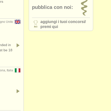
rs
pubblica con noi:
aggiungi i tuoi concorsi/
no Unito
premi qui
ded in
st be 18
ona, Italia
…