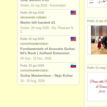
1942 Gibson J-35
Stolen: 01 lug 2026 - Amsterdam
degree cou
Pubb: 06 lug 2026
strumento rubato:
degree cou
Pubb: 11 giu 2
Martin left handed d1
Stolen: 29 mag 2026 - My. Pleasant N.
chitarra in
C
chitarra cl
Pubb: 01 lug 2026
corso/masterclass:
Fundamentals of Acoustic Guitar:
60's Rock | Juilliard Extension
29 Sep - 15 Dec, 2026
Pubb: 25 giu 2026
Pubb: 01 mag 
corso/masterclass:
Guitar Masterclass – Nejc Kuhar
26 - 30 Aug, 2026