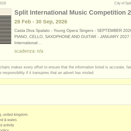
2026
City of Spl
Split International Music Competition 
28 Feb - 30 Sep, 2026
Casta Diva Spalato - Young Opera Singers - SEPTEMBER 202
PIANO, CELLO, SAXOPHONE AND GUITAR - JANUARY 2027 S
International…
scadenza: n/a
chairs makes every effort to ensure that the information listed is accurate, fa
 responsibility if it transpires that an advert has misled.
qq, united kingdom.
and & wales
d activity
policy