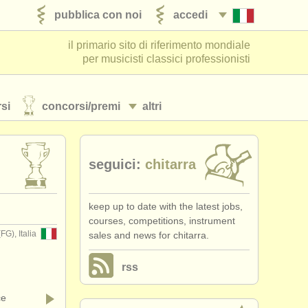
pubblica con noi
accedi
il primario sito di riferimento mondiale
per musicisti classici professionisti
si
concorsi/
premi
altri
seguici:
chitarra
keep up to date with the latest jobs,
courses, competitions, instrument
FG), Italia
sales and news for chitarra.
rss
ce