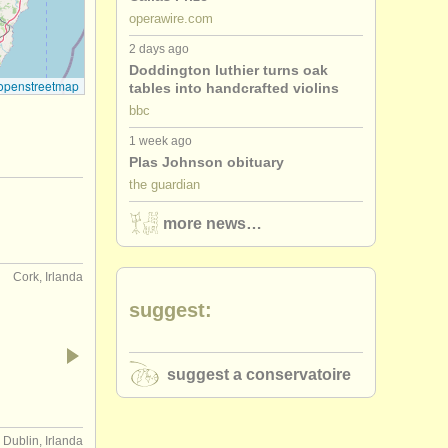
operawire.com
2 days ago
Doddington luthier turns oak
openstreetmap
tables into handcrafted violins
bbc
1 week ago
Plas Johnson obituary
the guardian
more news…
Cork, Irlanda
suggest:
suggest a conservatoire
Dublin, Irlanda