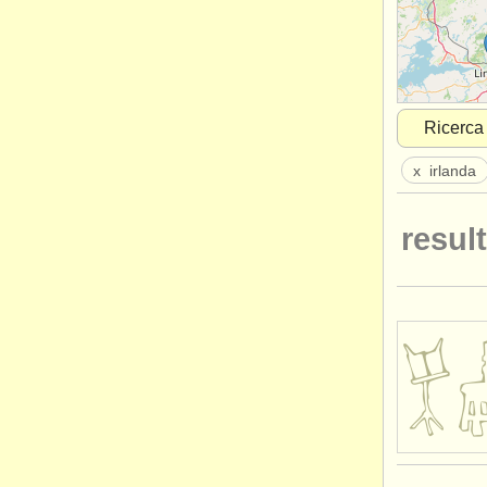
Ricerca
x
irlanda
result