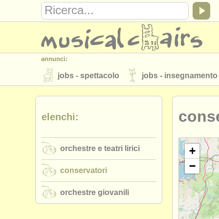
annunci:
jobs - spettacolo
jobs - insegnamento
strumenti in vendita
strumenti rubati
conse
elenchi:
elenchi:
orchestre e teatri lirici
conservatori
orchestre e teatri lirici
musicalchairs:
+
−
riguardo musicalchairs
contattaci
conservatori
editori:
orchestre giovanili
pubblica con noi
find out about our
A