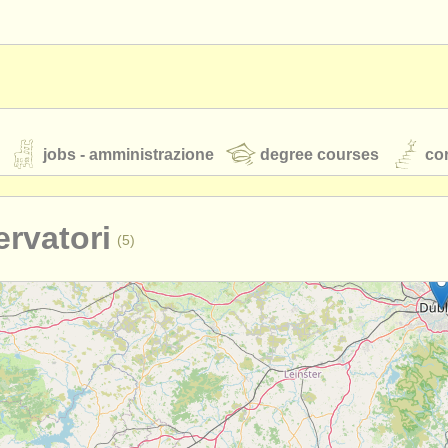
jobs - amministrazione
degree courses
cor
rvatori
(5)
orchestre giovanili
rss feeds
notizie di musica classica
TS
ATS
faq
accedi