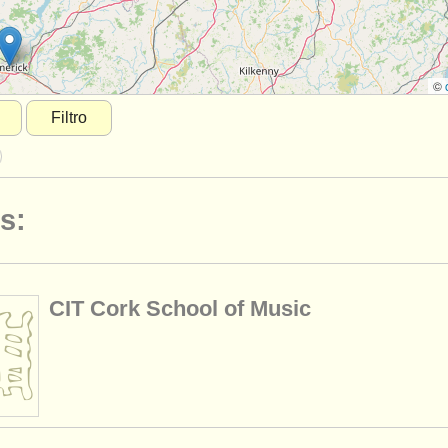
©
Filtro
s:
CIT Cork School of Music