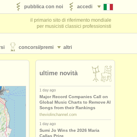
pubblica con noi
accedi
il primario sito di riferimento mondiale
per musicisti classici professionisti
si
concorsi/
premi
altri
ultime novità
1 day ago
Major Record Companies Call on
Global Music Charts to Remove AI
Songs from their Rankings
theviolinchannel.com
1 day ago
Sumi Jo Wins the 2026 Maria
Callas Prize