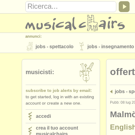
annunci:
jobs - spettacolo
jobs - insegnamento
strumenti in vendita
strumenti rubati
offer
elenchi:
musicisti:
orchestre e teatri lirici
conservatori
subscribe to job alerts by email:
jobs - s
musicalchairs:
to get started, log in with an existing
riguardo musicalchairs
contattaci
Pubb: 08 lug 2
account or create a new one.
editori:
Malmö
accedi
pubblica con noi
find out about our
A
Englis
crea il tuo account
musicalchairs