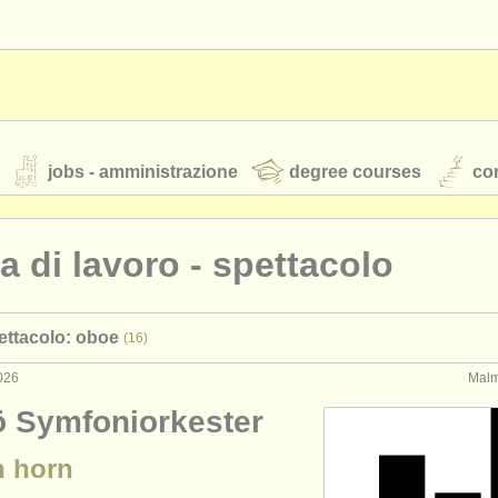
jobs - amministrazione
degree courses
cor
ta di lavoro - spettacolo
orchestre giovanili
pettacolo: oboe
(16)
rss feeds
notizie di musica classica
026
Malm
 Symfoniorkester
TS
ATS
faq
accedi
h horn