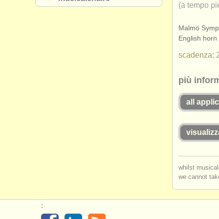
(a tempo pi
Malmö Sympho
English horn 
scadenza:
più infor
all appli
visualizz
whilst musical
we cannot take
: