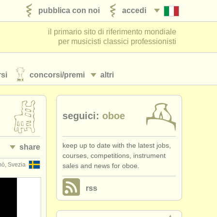
pubblica con noi
accedi
il primario sito di riferimento mondiale
per musicisti classici professionisti
si
concorsi/
premi
altri
seguici:
oboe
keep up to date with the latest jobs,
share
courses, competitions, instrument
ö, Svezia
sales and news for oboe.
rss