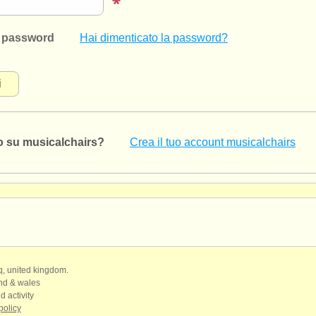
 password
Hai dimenticato la password?
o su musicalchairs?
Crea il tuo account musicalchairs
qq, united kingdom.
and & wales
d activity
policy