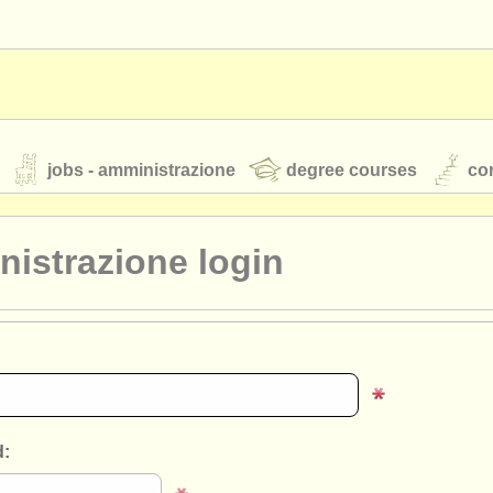
jobs - amministrazione
degree courses
cor
istrazione login
orchestre giovanili
rss feeds
notizie di musica classica
TS
ATS
faq
accedi
: