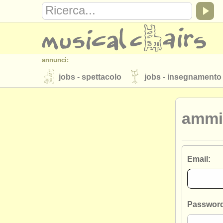
annunci:
jobs - spettacolo
jobs - insegnamento
strumenti in vendita
strumenti rubati
ammin
elenchi:
orchestre e teatri lirici
conservatori
musicalchairs:
Email:
riguardo musicalchairs
contattaci
editori:
pubblica con noi
find out about our
A
Password