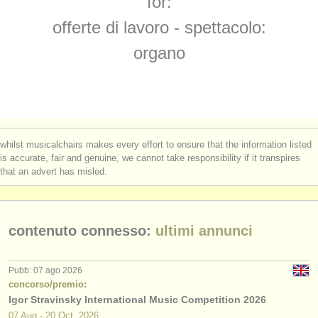
for:
corsi/
masterclass piano
(16)
strumenti in vendita
offerte di lavoro - spettacolo:
corsi/
masterclass organo
(3)
strumenti rubati
organo
degree courses: pianoforte
elenchi:
(11)
orchestre e teatri lirici
degree courses: organo
(3)
conservatori
concorso piano
(69)
whilst musicalchairs makes every effort to ensure that the information listed
orchestre giovanili
is accurate, fair and genuine, we cannot take responsibility if it transpires
concorso organo
(1)
that an advert has misled.
musicalchairs:
piano in vendita
(4)
riguardo musicalchairs
strumenti in vendita: organo
contenuto connesso:
ultimi annunci
(2)
contattaci
piano smarrito
(5)
rss feeds
Pubb: 07 ago 2026
concorso/premio:
strumenti rubati: tastiera
(21)
Igor Stravinsky International Music Competition 2026
notizie di musica classica
07 Aug - 20 Oct, 2026