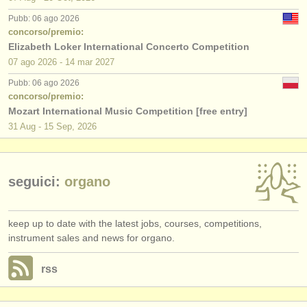
editori:
Pubb: 06 ago 2026
pubblica con noi
concorso/premio:
Elizabeth Loker International Concerto Competition
find out about our
ATS
07 ago
2026
-
14 mar
2027
Pubb: 06 ago 2026
ATS
faq
concorso/premio:
Mozart International Music Competition [free entry]
accedi
31 Aug - 15 Sep, 2026
seguici:
organo
keep up to date with the latest jobs, courses, competitions,
instrument sales and news for organo.
rss