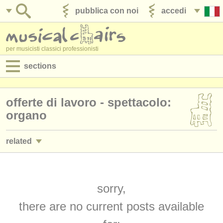
pubblica con noi
accedi
per musicisti classici professionisti
sections
annunci:
offerte di lavoro - spettacolo:
jobs - spettacolo
organo
jobs - insegnamento
related
jobs - amministrazione
jobs - spettacolo: pianoforte
(4)
degree courses
jobs - insegnamento: pianoforte
sorry,
(10)
corsi
there are no current posts available
jobs - insegnamento: organo
(2)
concorsi/
premi