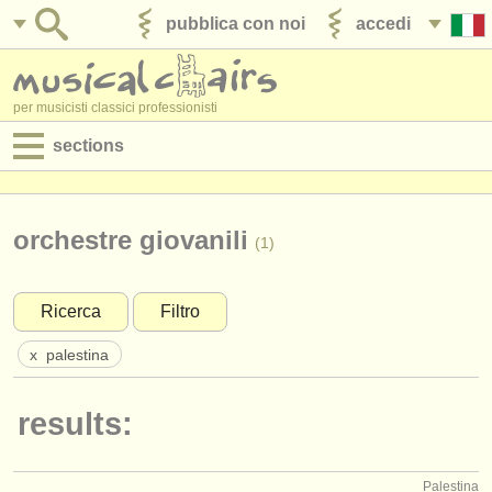
pubblica con noi
accedi
per musicisti classici professionisti
sections
annunci:
jobs - spettacolo
orchestre giovanili
(1)
jobs - insegnamento
Ricerca
Filtro
jobs - amministrazione
x
palestina
degree courses
results:
corsi
concorsi/
premi
Palestina