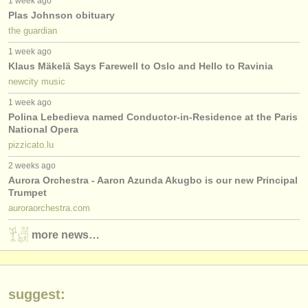
1 week ago
editori:
Plas Johnson obituary
pubblica con noi
the guardian
1 week ago
find out about our
ATS
Klaus Mäkelä Says Farewell to Oslo and Hello to Ravinia
newcity music
ATS
faq
1 week ago
Polina Lebedieva named Conductor-in-Residence at the Paris
accedi
National Opera
pizzicato.lu
2 weeks ago
Aurora Orchestra - Aaron Azunda Akugbo is our new Principal
Trumpet
auroraorchestra.com
more news…
suggest: