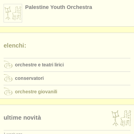
strumenti in vendita
Palestine Youth Orchestra
strumenti rubati
elenchi:
orchestre e teatri lirici
elenchi:
conservatori
orchestre e teatri lirici
orchestre giovanili
musicalchairs:
conservatori
riguardo musicalchairs
orchestre giovanili
contattaci
rss feeds
ultime novità
notizie di musica classica