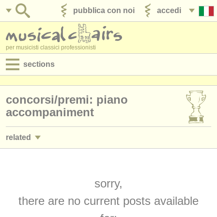
pubblica con noi
accedi
per musicisti classici professionisti
sections
annunci:
concorsi/
premi: piano
jobs - spettacolo
accompaniment
jobs - insegnamento
related
jobs - amministrazione
jobs - spettacolo: pianoforte
(4)
degree courses
jobs - insegnamento: pianoforte
sorry,
(10)
corsi
there are no current posts available
jobs - insegnamento: organo
(2)
concorsi/
premi