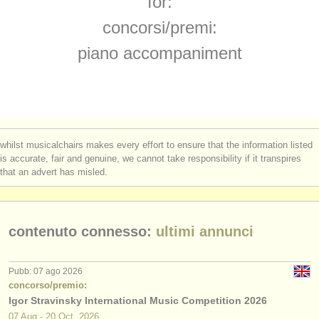
for:
corsi/
masterclass piano
(16)
strumenti in vendita
concorsi/
premi:
corsi/
masterclass organo
(3)
strumenti rubati
piano accompaniment
corsi: piano accompaniment
elenchi:
(3)
orchestre e teatri lirici
degree courses: pianoforte
(11)
conservatori
degree courses: fortepiano
(1)
whilst musicalchairs makes every effort to ensure that the information listed
orchestre giovanili
is accurate, fair and genuine, we cannot take responsibility if it transpires
degree courses: organo
(3)
that an advert has misled.
musicalchairs:
degree courses: clavicembalo
(7)
riguardo musicalchairs
degree courses: piano accompaniment
contenuto connesso:
ultimi annunci
(3)
contattaci
concorso piano
(69)
rss feeds
Pubb: 07 ago 2026
concorso/premio:
concorso organo
(1)
Igor Stravinsky International Music Competition 2026
notizie di musica classica
07 Aug - 20 Oct, 2026