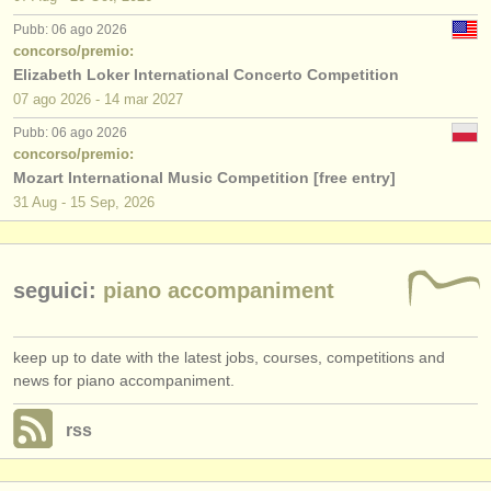
piano in vendita
(4)
editori:
Pubb: 06 ago 2026
pubblica con noi
concorso/premio:
strumenti in vendita: organo
(2)
Elizabeth Loker International Concerto Competition
find out about our
ATS
07 ago
2026
-
14 mar
2027
piano smarrito
(5)
Pubb: 06 ago 2026
ATS
faq
strumenti rubati: tastiera
(21)
concorso/premio:
Mozart International Music Competition [free entry]
accedi
31 Aug - 15 Sep, 2026
seguici:
piano accompaniment
keep up to date with the latest jobs, courses, competitions and
news for piano accompaniment.
rss