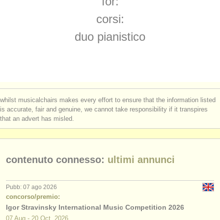
for:
corsi: piano accompaniment
(3)
strumenti in vendita
corsi:
degree courses: pianoforte
(11)
strumenti rubati
duo pianistico
degree courses: fortepiano
elenchi:
(1)
orchestre e teatri lirici
degree courses: piano accompaniment
(3)
conservatori
concorso piano
(69)
whilst musicalchairs makes every effort to ensure that the information listed
orchestre giovanili
is accurate, fair and genuine, we cannot take responsibility if it transpires
concorsi/
premi: duo pianistico
(6)
that an advert has misled.
musicalchairs:
piano in vendita
(4)
riguardo musicalchairs
piano smarrito
contenuto connesso:
ultimi annunci
(5)
contattaci
strumenti rubati: tastiera
(21)
rss feeds
Pubb: 07 ago 2026
concorso/premio:
Igor Stravinsky International Music Competition 2026
notizie di musica classica
07 Aug - 20 Oct, 2026