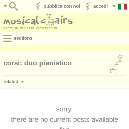
pubblica con noi
accedi
per musicisti classici professionisti
sections
annunci:
jobs - spettacolo
corsi: duo pianistico
jobs - insegnamento
related
jobs - amministrazione
jobs - spettacolo: pianoforte
(4)
degree courses
jobs - insegnamento: pianoforte
sorry,
(10)
corsi
there are no current posts available
corsi/
masterclass piano
(16)
concorsi/
premi