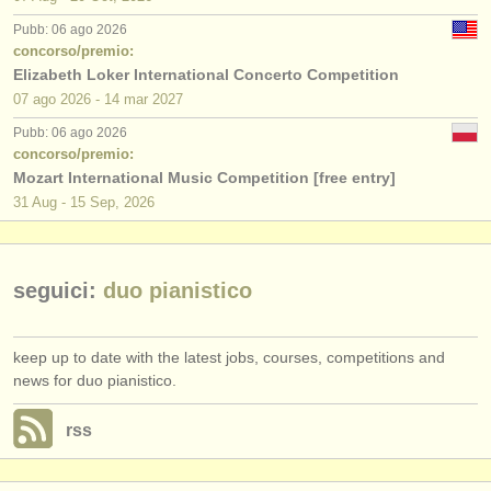
editori:
Pubb: 06 ago 2026
pubblica con noi
concorso/premio:
Elizabeth Loker International Concerto Competition
find out about our
ATS
07 ago
2026
-
14 mar
2027
Pubb: 06 ago 2026
ATS
faq
concorso/premio:
Mozart International Music Competition [free entry]
accedi
31 Aug - 15 Sep, 2026
seguici:
duo pianistico
keep up to date with the latest jobs, courses, competitions and
news for duo pianistico.
rss