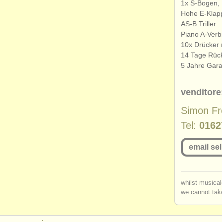
1x S-Bogen, 
Hohe E-Klap
AS-B Triller
Piano A-Ver
10x Drücker 
14 Tage Rüc
5 Jahre Gara
venditore
Simon Fr
Tel:
0162
email sel
you mu
whilst musical
we cannot take
log in
o
: