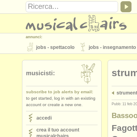
annunci:
jobs - spettacolo
jobs - insegnamento
strumenti in vendita
strumenti rubati
strum
elenchi:
musicisti:
orchestre e teatri lirici
conservatori
subscribe to job alerts by email:
strument
musicalchairs:
to get started, log in with an existing
riguardo musicalchairs
contattaci
Pubb: 11 feb 2
account or create a new one.
editori:
Bassoo
accedi
pubblica con noi
find out about our
A
Fagot
crea il tuo account
musicalchairs