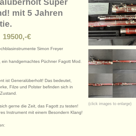
alüberholt Super
d! mit 5 Jahren
ie.
 19500,-€
echblasinstrumente Simon Freyer
er, ein handgemachtes Püchner Fagott Mod.
nt ist Generalüberholt! Das bedeutet,
ke, Filze und Polster befinden sich in
Zustand.
(click images to enlarge)
ich gerne die Zeit, das Fagott zu testen!
es Instrument mit einem Besondern Klang!
en: