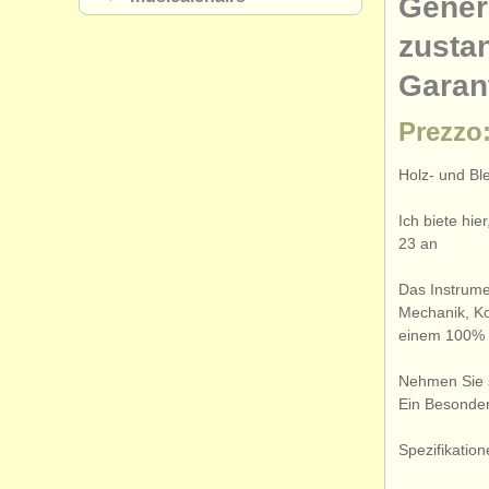
Gener
zustan
Garant
Prezzo:
Holz- und Bl
Ich biete hi
23 an
Das Instrume
Mechanik, Kor
einem 100% 
Nehmen Sie s
Ein Besonder
Spezifikation