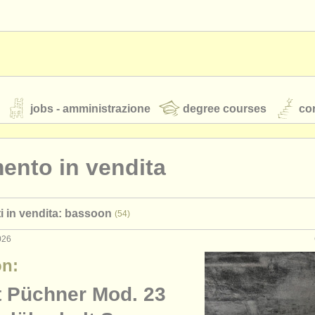
jobs - amministrazione
degree courses
cor
ento in vendita
orchestre giovanili
i in vendita: bassoon
(54)
rss feeds
notizie di musica classica
026
n:
TS
ATS
faq
accedi
t Püchner Mod. 23