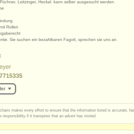
Püchner, Leitzinger, Heckel. kann selber ausgesucht werden.
pe
bindung
mit Rollen
kgaberecht
ntie. Sie suchen ein bezahlbaren Fagott, sprechen sie uns an.
:
eyer
7715335
ler
st be logged in to send a message.
chairs makes every effort to ensure that the information listed is accurate, fa
 responsibility if it transpires that an advert has misled.
r
create an account
to continue.