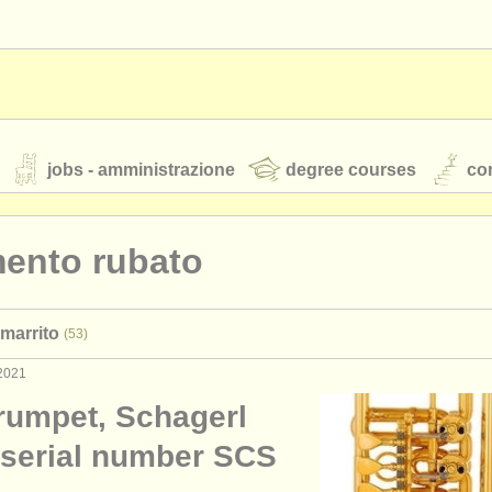
jobs - amministrazione
degree courses
cor
mento rubato
orchestre giovanili
marrito
(53)
rss feeds
notizie di musica classica
2021
Trumpet, Schagerl
TS
ATS
faq
accedi
 serial number SCS