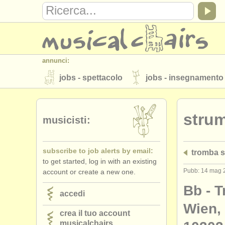
annunci:
jobs - spettacolo
jobs - insegnamento
strumenti in vendita
strumenti rubati
stru
elenchi:
musicisti:
orchestre e teatri lirici
conservatori
subscribe to job alerts by email:
tromba s
musicalchairs:
to get started, log in with an existing
riguardo musicalchairs
contattaci
Pubb: 14 mag 
account or create a new one.
editori:
Bb - 
accedi
pubblica con noi
find out about our
A
Wien,
crea il tuo account
musicalchairs