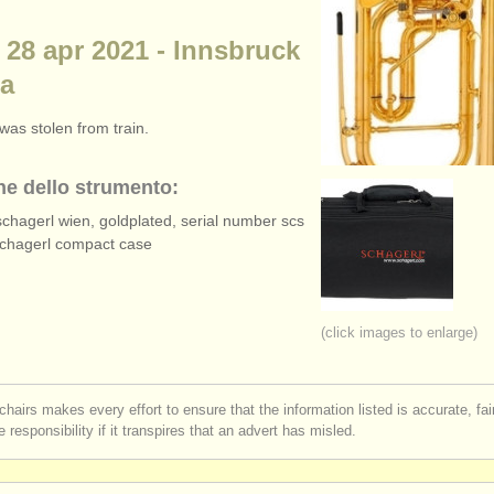
 28 apr 2021 - Innsbruck
ia
was stolen from train.
ne dello strumento:
schagerl wien, goldplated, serial number scs
schagerl compact case
(click images to enlarge)
chairs makes every effort to ensure that the information listed is accurate, fa
 responsibility if it transpires that an advert has misled.