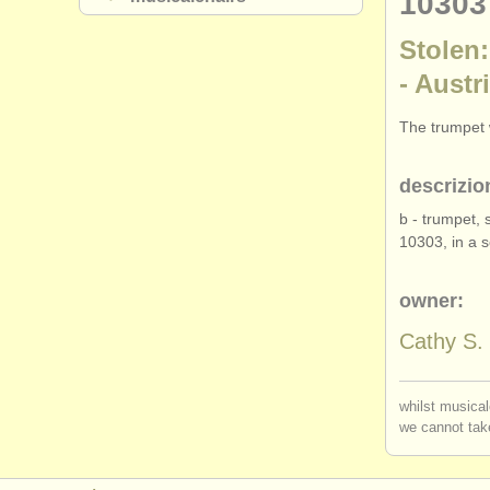
10303
Stolen:
- Austr
The trumpet 
descrizio
b - trumpet, 
10303, in a 
owner:
Cathy S.
whilst musical
we cannot take