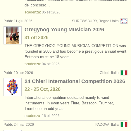
corsi: cornetto
(1)
del concorso…
strumenti in vendita
scadenza:
05 set
2026
corsi: cornet
(1)
strumenti rubati
Pubb: 11 giu 2026
SHREWSBURY, Regno Unito
Gregynog Young Musician 2026
degree courses: tromba
elenchi:
(10)
31 ott
2026
orchestre e teatri lirici
degree courses: cornetto
(1)
THE GREGYNOG YOUNG MUSICIAN COMPETITION was
founded in 2005 and has become a prestigious annual event.
conservatori
degree courses: natural trumpet
(1)
Entrants must be 18 years…
scadenza:
04 ott
2026
orchestre giovanili
degree courses: cornet
(8)
Pubb: 10 apr 2026
Chieri, Italia
musicalchairs:
tromba in vendita
24 Chieri International Competition 2026
(2)
riguardo musicalchairs
22 - 25 Oct, 2026
tromba smarrito
(53)
contattaci
International competition dedicated mainly to wind
instruments, in even years Flute, Bassoon, Trumpet,
Trombone, in odd years…
rss feeds
scadenza:
16 ott
2026
notizie di musica classica
Pubb: 24 mar 2026
PADOVA, Italia