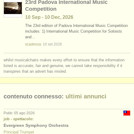
23rd Padova International Music
editori:
Competition
pubblica con noi
10 Sep - 10 Dec, 2026
The 23rd edition of Padova International Music Competition
find out about our
ATS
includes: 1) International Music Competition for Soloists
and…
ATS
faq
scadenza:
10 set
2026
accedi
whilst musicalchairs makes every effort to ensure that the information
listed is accurate, fair and genuine, we cannot take responsibility if it
transpires that an advert has misled.
contenuto connesso:
ultimi annunci
Pubb: 05 ago 2026
job - spettacolo:
Evergreen Symphony Orchestra
Principal Trumpet