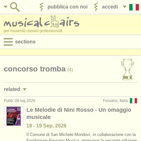
pubblica con noi
accedi
per musicisti classici professionisti
sections
annunci:
jobs - spettacolo
concorso tromba
(4)
jobs - insegnamento
related
jobs - amministrazione
Pubb: 08 lug 2026
Fossano, Italia
jobs - spettacolo: tromba
(25)
degree courses
Le Melodie di Nini Rosso - Un omaggio
musicale
jobs - insegnamento: tromba
(2)
corsi
18 - 19 Sep, 2026
corsi/
masterclass tromba
(7)
concorsi/
premi
Il Comune di San Michele Mondovì, in collaborazione con la
Fondazione Fossano Musica, promuove la seconda edizione