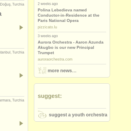
2 weeks ago
Doğuş, Turchia
Polina Lebedieva named
a
Conductor-in-Residence at the
Paris National Opera
pizzicato.lu
3 weeks ago
Aurora Orchestra - Aaron Azunda
Akugbo is our new Principal
Trumpet
stanbul, Turchia
auroraorchestra.com
more news…
suggest:
rmara, Turchia
suggest a youth orchestra