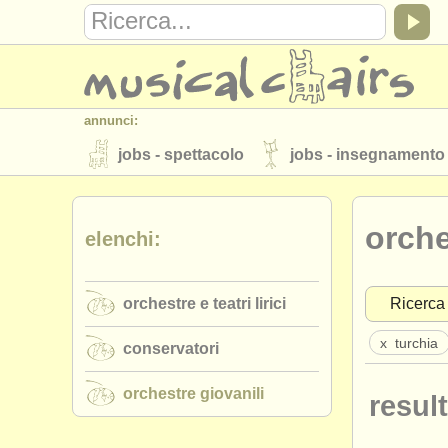
annunci:
jobs - spettacolo
jobs - insegnamento
strumenti in vendita
strumenti rubati
orche
elenchi:
elenchi:
orchestre e teatri lirici
conservatori
orchestre e teatri lirici
Ricerca
musicalchairs:
riguardo musicalchairs
contattaci
x
turchia
conservatori
editori:
orchestre giovanili
result
pubblica con noi
find out about our
A