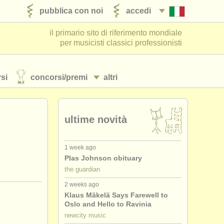
pubblica con noi
accedi
il primario sito di riferimento mondiale
per musicisti classici professionisti
si
concorsi/
premi
altri
ultime novità
1 week ago
Plas Johnson obituary
the guardian
2 weeks ago
Klaus Mäkelä Says Farewell to
Oslo and Hello to Ravinia
newcity music