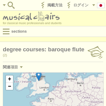
掲載方法
ログイン
for classical music professionals and students
sections
目録:
degree courses: baroque flute
求人情報 (演奏関係の職)
(2)
求人情報 (教育関連の職)
関連項目
求人情報 (管理者関連の職)
求人情報 (演奏関係の職): フルート
+
(18)
degree courses
−
求人情報 (教育関連の職): フルート
(1)
講習会
講習会: フルート
(15)
コンクール