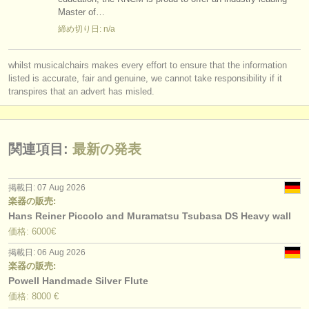
出版社:
Master of…
掲載方法
締め切り日: n/a
find out about our
ATS
whilst musicalchairs makes every effort to ensure that the information
listed is accurate, fair and genuine, we cannot take responsibility if it
ATS
faq
transpires that an advert has misled.
ログイン
関連項目:
最新の発表
掲載日: 07 Aug 2026
楽器の販売:
Hans Reiner Piccolo and Muramatsu Tsubasa DS Heavy wall
価格: 6000€
掲載日: 06 Aug 2026
楽器の販売:
Powell Handmade Silver Flute
価格: 8000 €