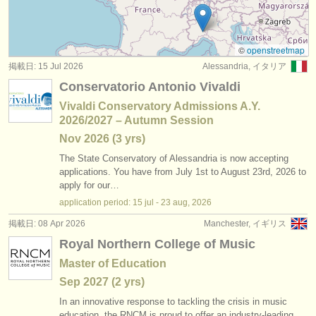
degree courses: フルート
(10)
楽器の販売
degree courses: 民俗 ホイッスル/
フルート
(1)
盗まれた楽器
©
openstreetmap
掲載日: 15 Jul 2026
Alessandria, イタリア
コンクール: フルート
ディレクトリー:
(23)
Conservatorio Antonio Vivaldi
オーケストラ
楽器の販売: フルート
(80)
Vivaldi Conservatory Admissions A.Y.
2026/2027 – Autumn Session
音楽学校
盗まれた楽器: フルート
(162)
Nov
2026
(3 yrs)
ユース オーケストラ
The State Conservatory of Alessandria is now accepting
applications. You have from July 1st to August 23rd, 2026 to
musicalchairs:
apply for our…
application period: 15 jul - 23 aug, 2026
musicalchairsについて
掲載日: 08 Apr 2026
Manchester, イギリス
お問い合わせ
Royal Northern College of Music
Master of Education
rss feeds
Sep
2027
(2 yrs)
クラシック音楽ニュース
In an innovative response to tackling the crisis in music
education, the RNCM is proud to offer an industry-leading