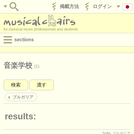
掲載方法
ログイン
for classical music professionals and students
sections
目録:
求人情報 (演奏関係の職)
音楽学校
(1)
求人情報 (教育関連の職)
検索
漉す
求人情報 (管理者関連の職)
ブルガリア
x
degree courses
講習会
results:
コンクール
Sofia, ブルガリア