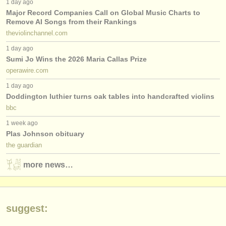
1 day ago
出版社:
Major Record Companies Call on Global Music Charts to
掲載方法
Remove AI Songs from their Rankings
theviolinchannel.com
find out about our
ATS
1 day ago
Sumi Jo Wins the 2026 Maria Callas Prize
ATS
faq
operawire.com
1 day ago
ログイン
Doddington luthier turns oak tables into handcrafted violins
bbc
1 week ago
Plas Johnson obituary
the guardian
more news…
suggest: